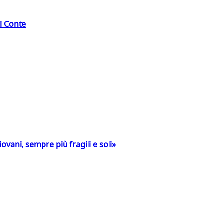
di Conte
ovani, sempre più fragili e soli»