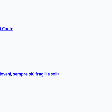
di Conte
ovani, sempre più fragili e soli»