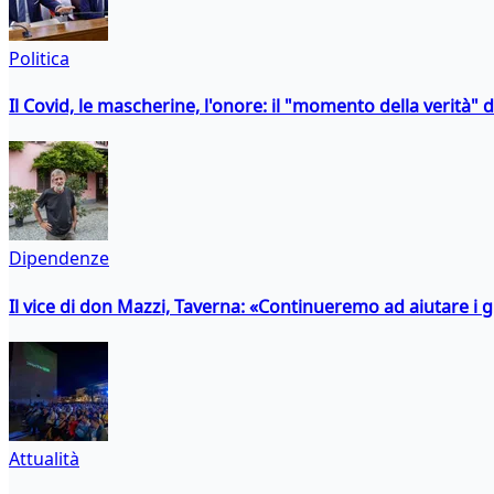
Politica
Il Covid, le mascherine, l'onore: il "momento della verità" 
Dipendenze
Il vice di don Mazzi, Taverna: «Continueremo ad aiutare i gi
Attualità