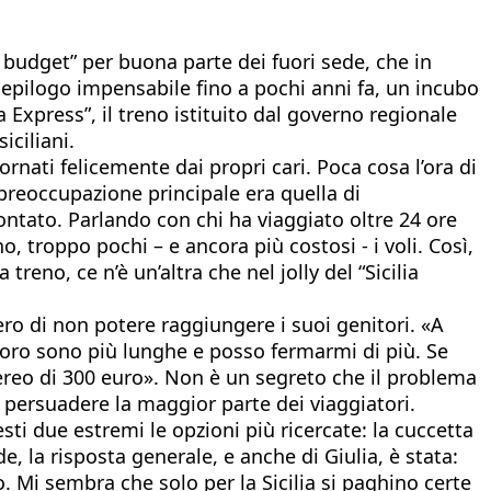
 budget” per buona parte dei fuori sede, che in
n epilogo impensabile fino a pochi anni fa, un incubo
Express”, il treno istituito dal governo regionale
iciliani.
ati felicemente dai propri cari. Poca cosa l’ora di
a preoccupazione principale era quella di
ontato. Parlando con chi ha viaggiato oltre 24 ore
, troppo pochi – e ancora più costosi - i voli. Così,
eno, ce n’è un’altra che nel jolly del “Sicilia
ero di non potere raggiungere i suoi genitori. «A
voro sono più lunghe e posso fermarmi di più. Se
 aereo di 300 euro». Non è un segreto che il problema
a persuadere la maggior parte dei viaggiatori.
esti due estremi le opzioni più ricercate: la cuccetta
la risposta generale, e anche di Giulia, è stata:
. Mi sembra che solo per la Sicilia si paghino certe