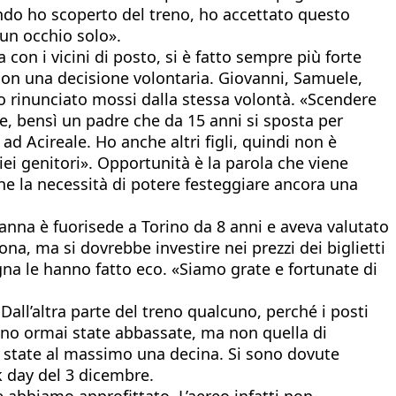
ndo ho scoperto del treno, ho accettato questo
un occhio solo».
a con i vicini di posto, si è fatto sempre più forte
 non una decisione volontaria. Giovanni, Samuele,
no rinunciato mossi dalla stessa volontà. «Scendere
e, bensì un padre che da 15 anni si sposta per
d Acireale. Ho anche altri figli, quindi non è
ei genitori». Opportunità è la parola che viene
che la necessità di potere festeggiare ancora una
rianna è fuorisede a Torino da 8 anni e aveva valutato
ona, ma si dovrebbe investire nei prezzi dei biglietti
na le hanno fatto eco. «Siamo grate e fortunate di
. Dall’altra parte del treno qualcuno, perché i posti
sono ormai state abbassate, ma non quella di
o state al massimo una decina. Si sono dovute
k day del 3 dicembre.
e abbiamo approfittato. L’aereo infatti non