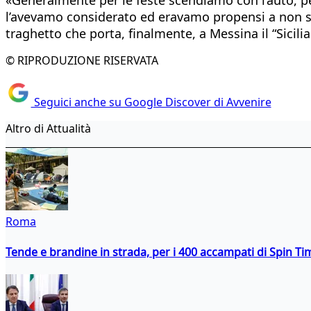
l’avevamo considerato ed eravamo propensi a non spo
traghetto che porta, finalmente, a Messina il “Sicil
© RIPRODUZIONE RISERVATA
Seguici anche su Google Discover di Avvenire
Altro di Attualità
Roma
Tende e brandine in strada, per i 400 accampati di Spin T