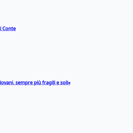
di Conte
ovani, sempre più fragili e soli»