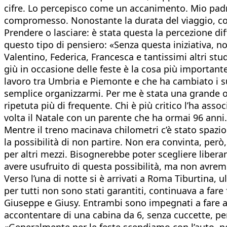
cifre. Lo percepisco come un accanimento. Mio padr
compromesso. Nonostante la durata del viaggio, co
Prendere o lasciare: è stata questa la percezione diff
questo tipo di pensiero: «Senza questa iniziativa, n
Valentino, Federica, Francesca e tantissimi altri st
giù in occasione delle feste è la cosa più important
lavoro tra Umbria e Piemonte e che ha cambiato i suoi
semplice organizzarmi. Per me è stata una grande op
ripetuta più di frequente. Chi è più critico l’ha as
volta il Natale con un parente che ha ormai 96 anni.
Mentre il treno macinava chilometri c’è stato spazio 
la possibilità di non partire. Non era convinta, però
per altri mezzi. Bisognerebbe poter scegliere liber
avere usufruito di questa possibilità, ma non avrem
Verso l’una di notte si è arrivati a Roma Tiburtina, u
per tutti non sono stati garantiti, continuava a far
Giuseppe e Giusy. Entrambi sono impegnati a fare a
accontentare di una cabina da 6, senza cuccette, per
«Generalmente per le feste scendiamo con l’auto, per