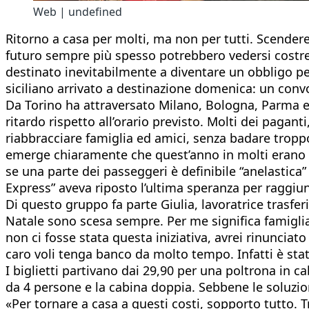
Web | undefined
Ritorno a casa per molti, ma non per tutti. Scender
futuro sempre più spesso potrebbero vedersi costrett
destinato inevitabilmente a diventare un obbligo per
siciliano arrivato a destinazione domenica: un convog
Da Torino ha attraversato Milano, Bologna, Parma e 
ritardo rispetto all’orario previsto. Molti dei pagant
riabbracciare famiglia ed amici, senza badare tropp
emerge chiaramente che quest’anno in molti erano rass
se una parte dei passeggeri è definibile “anelastica”
Express” aveva riposto l’ultima speranza per raggiung
Di questo gruppo fa parte Giulia, lavoratrice trasfe
Natale sono scesa sempre. Per me significa famiglia
non ci fosse stata questa iniziativa, avrei rinuncia
caro voli tenga banco da molto tempo. Infatti è stat
I biglietti partivano dai 29,90 per una poltrona in ca
da 4 persone e la cabina doppia. Sebbene le soluzio
«Per tornare a casa a questi costi, sopporto tutto. T