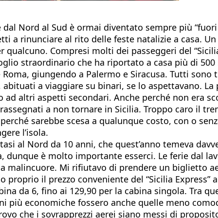
e dal Nord al Sud è ormai diventato sempre più “fuori
i a rinunciare al rito delle feste natalizie a casa. U
 qualcuno. Compresi molti dei passeggeri del “Sicilia 
lio straordinario che ha riportato a casa più di 500 s
Roma, giungendo a Palermo e Siracusa. Tutti sono torn
i, abituati a viaggiare su binari, se lo aspettavano. L
o ad altri aspetti secondari. Anche perché non era sc
egnati a non tornare in Sicilia. Troppo caro il treno
 perché sarebbe scesa a qualunque costo, con o senza tr
ere l’isola.
ritasi al Nord da 10 anni, che quest’anno temeva davv
, dunque è molto importante esserci. Le ferie dal la
to a malincuore. Mi rifiutavo di prendere un biglietto
o proprio il prezzo conveniente del “Sicilia Express” 
bina da 6, fino ai 129,90 per la cabina singola. Tra qu
ni più economiche fossero anche quelle meno comode, 
rovo che i sovrapprezzi aerei siano messi di proposito