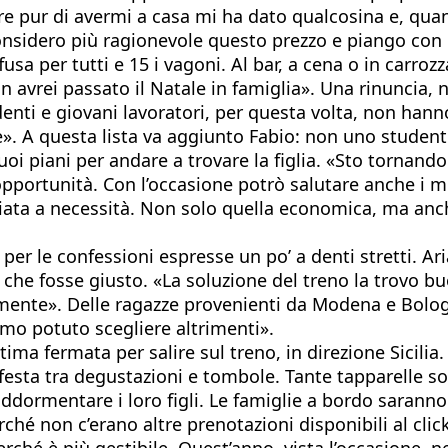
e pur di avermi a casa mi ha dato qualcosina e, qua
nsidero più ragionevole questo prezzo e piango con 
usa per tutti e 15 i vagoni. Al bar, a cena o in carrozz
on avrei passato il Natale in famiglia». Una rinuncia,
udenti e giovani lavoratori, per questa volta, non han
e». A questa lista va aggiunto Fabio: non uno student
 piani per andare a trovare la figlia. «Sto tornando a
portunità. Con l’occasione potrò salutare anche i mi
sociata a necessità. Non solo quella economica, ma an
per le confessioni espresse un po’ a denti stretti. A
, che fosse giusto. «La soluzione del treno la trovo bu
amente». Delle ragazze provenienti da Modena e Bolog
mo potuto scegliere altrimenti».
ltima fermata per salire sul treno, in direzione Sicilia
e festa tra degustazioni e tombole. Tante tapparelle 
ddormentare i loro figli. Le famiglie a bordo sarann
ché non c’erano altre prenotazioni disponibili al clic
ché è più gestibile. Quest’anno, vista l’occasione, n