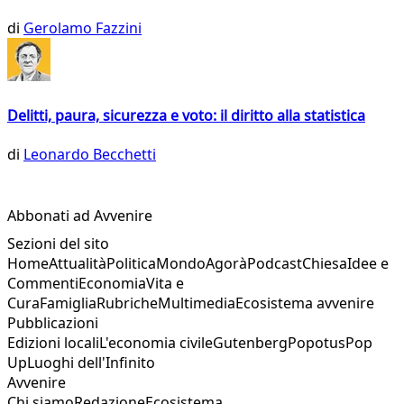
di
Gerolamo Fazzini
Delitti, paura, sicurezza e voto: il diritto alla statistica
di
Leonardo Becchetti
Abbonati ad Avvenire
Sezioni del sito
Home
Attualità
Politica
Mondo
Agorà
Podcast
Chiesa
Idee e
Commenti
Economia
Vita e
Cura
Famiglia
Rubriche
Multimedia
Ecosistema avvenire
Pubblicazioni
Edizioni locali
L'economia civile
Gutenberg
Popotus
Pop
Up
Luoghi dell'Infinito
Avvenire
Chi siamo
Redazione
Ecosistema