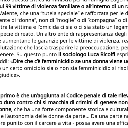
ui 99 vittime di violenza familiare o all’interno di un 
lente, che una “tutela speciale” e rafforzata per le 
ente di “donna”, non di “moglie” o di “compagna” o di 
tra la vittima e l’omicida ci sia o ci sia stato un le
specie di reato. Un altro ente di rappresentanza degl
he aumentano le garanzie per le vittime di violenza, r
tazione che lascia trasparire la preoccupazione, peral
genere. Su questo punto
il sociologo Luca Ricolfi
espr
ddl: «
Dire che c’è femminicidio se una donna viene uc
e un certo omicidio sia o non sia femminicidio si riso
giudice».
l primo è che un’aggiunta al Codice penale di tale ri
o duro contro chi si macchia di crimini di genere no
donne
, che ha una forte componente storica e culturale
za e l’autonomia delle donne da parte… Da una parte 
re punito con il carcere a vita - possa avere una eff