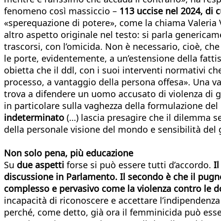
fenomeno così massiccio –
113 uccise nel 2024, di c
«sperequazione di potere», come la chiama Valeria Va
altro aspetto originale nel testo: si parla genericam
trascorsi, con l’omicida. Non è necessario, cioè, che 
le porte, evidentemente, a un’estensione della fatti
obietta che il ddl, con i suoi interventi normativi c
processo, a vantaggio della persona offesa». Una valu
trova a difendere un uomo accusato di violenza di 
in particolare sulla vaghezza della formulazione del 
indeterminato
(…) lascia presagire che il dilemma s
della personale visione del mondo e sensibilità del 
Non solo pena, più educazione
Su
due aspetti
forse si può essere tutti d’accordo.
I
discussione in Parlamento. Il secondo è che il pugn
complesso e pervasivo come la violenza contro le 
incapacità di riconoscere e accettare l’indipenden
perché, come detto, già ora il femminicida può esse