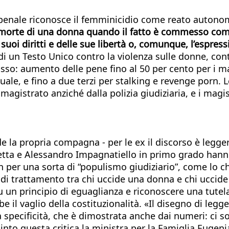
ice penale riconosce il femminicidio come reato auto
morte di una donna quando il fatto è commesso come 
suoi diritti e delle sue libertà o, comunque, l’espress
di un Testo Unico contro la violenza sulle donne, cont
so: aumento delle pene fino al 50 per cento per i mal
ale, e fino a due terzi per stalking e revenge porn. Le
agistrato anziché dalla polizia giudiziaria, e i magis
cide la propria compagna - per le ex il discorso è le
uretta e Alessandro Impagnatiello in primo grado hanno
per una sorta di “populismo giudiziario”, come lo chi
à di trattamento tra chi uccide una donna e chi uccid
u un principio di eguaglianza e riconoscere una tutela
il vaglio della costituzionalità. «Il disegno di legge
specificità, che è dimostrata anche dai numeri: ci s
nto questa critica la ministra per la Famiglia Eugenia