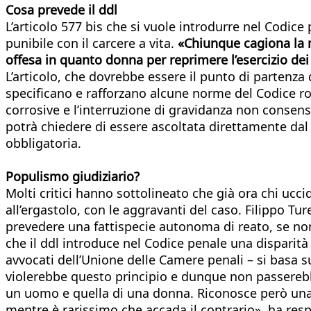
Cosa prevede il ddl
L’articolo 577 bis che si vuole introdurre nel Cod
punibile con il carcere a vita.
«Chiunque cagiona la 
offesa in quanto donna per reprimere l’esercizio dei 
L’articolo, che dovrebbe essere il punto di partenza 
specificano e rafforzano alcune norme del Codice ros
corrosive e l’interruzione di gravidanza non consensu
potrà chiedere di essere ascoltata direttamente dal m
obbligatoria.
Populismo giudiziario?
Molti critici hanno sottolineato che già ora chi uc
all’ergastolo, con le aggravanti del caso. Filippo T
prevedere una fattispecie autonoma di reato, se non 
che il ddl introduce nel Codice penale una disparit
avvocati dell’Unione delle Camere penali – si basa s
violerebbe questo principio e dunque non passerebbe 
un uomo e quella di una donna. Riconosce però una 
mentre è rarissimo che accada il contrario», ha respi