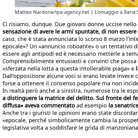
Matteo Nardone/ipa-agency.net | L'omaggio a Ilaria Sul
Ci risiamo, dunque. Due giovani donne uccise nello s
sensazione di avere le armi spuntate, di non essere 
caso, che è stata annunciata lo scorso 8 marzo l’int
epocale»? Un «annuncio roboante» o un tentativo d
essere agli antipodi ed è necessario metterle a tem
Comprensibilmente entusiasti e convinti che possa 
«sferzata nella lotta a questa intollerabile piaga» e
l
Dall’opposizione alcune voci si erano levate invece c
forse a ottenere il consenso popolare ma non incid
In realtà però anche a sinistra, numerose tra le es
a distinguere la matrice del delitto. Sul fronte del f
diffusa» aveva commentato
ad esempio
la senatric
Anche tra i giuristi le opinioni erano state discorda
«epocale, perché simbolicamente cambia la prospettiv
legislativa volta a soddisfare le grida di manzonian