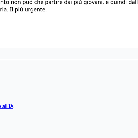
o non può che partire dai più giovani, e quindi dall’e
ia. Il più urgente.
 all'IA