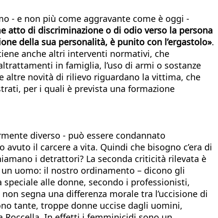
nomo - e non più come aggravante come è oggi -
atto di discriminazione o di odio verso la persona
ione della sua personalità, è punito con l’ergastolo»
.
iene anche altri interventi normativi, che
trattamenti in famiglia, l’uso di armi o sostanze
 altre novità di rilievo riguardano la vittima, che
trati, per i quali è prevista una formazione
ggermente diverso - può essere condannato
 avuto il carcere a vita. Quindi che bisogno c’era di
amano i detrattori? La seconda criticità rilevata è
e un uomo: il nostro ordinamento – dicono gli
 speciale alle donne, secondo i professionisti,
 non segna una differenza morale tra l’uccisione di
ono tante, troppe donne uccise dagli uomini,
 Roccella. In effetti i femminicidi sono un