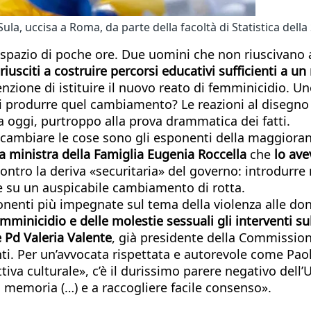
a, uccisa a Roma, da parte della facoltà di Statistica della 
pazio di poche ore. Due uomini che non riuscivano a to
riusciti a costruire percorsi educativi sufficienti a 
enzione di istituire il nuovo reato di femminicidio. U
i produrre quel cambiamento? Le reazioni al disegno
a oggi, purtroppo alla prova drammatica dei fatti.
cambiare le cose sono gli esponenti della maggioran
a ministra della Famiglia Eugenia Roccella
che
lo av
ontro la deriva «securitaria» del governo: introdurre n
e su un auspicabile cambiamento di rotta.
ponenti più impegnate sul tema della violenza alle d
emminicidio e delle molestie sessuali gli interventi su
e Pd Valeria Valente
, già presidente della Commission
nti. Per un’avvocata rispettata e autorevole come Paol
a culturale», c’è il durissimo parere negativo dell’U
a memoria (…) e a raccogliere facile consenso».