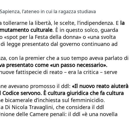
Sapienza, l'ateneo in cui la ragazza studiava
llerarne la libertà, le scelte, l’indipendenza. E
la
un mutamento culturale
. È in questo solco, guarda
no «spot per la Festa della donna» o «una svolta
 di legge presentato dal governo continuano ad
za, con la premier che a suo tempo aveva parlato di
eva presentato come «un passo necessario».
uove fattispecie di reato – era la critica – serve
onne avevano promosso il ddl:
«Il nuovo reato aiuterà
l Codice servono. È cultura giuridica che fa cultura
e bicamerale d’inchiesta sul femminicidio.
a Di Nicola Travaglini, che considera il ddl
nione delle Camere penali: il ddl «è una novella