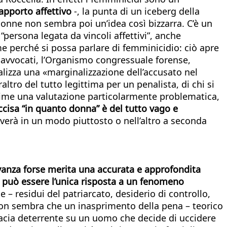
rapporto affettivo
-, la punta di un iceberg della
donne non sembra poi un’idea così bizzarra. C’è un
“persona legata da vincoli affettivi”, anche
game perché si possa parlare di femminicidio: ciò apre
i avvocati, l’Organismo congressuale forense,
ealizza una «marginalizzazione dell’accusato nel
tro del tutto legittima per un penalista, di chi si
ime una valutazione particolarmente problematica,
cisa “in quanto donna” è del tutto vago e
lverà in un modo piuttosto o nell’altro a seconda
levanza forse merita una accurata e approfondita
n può essere l’unica risposta a un fenomeno
 – residui del patriarcato, desiderio di controllo,
non sembra che un inasprimento della pena – teorico
icacia deterrente su un uomo che decide di uccidere