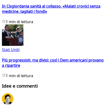
In Cisgiordania sanità al collasso. «Malati cronici senza
medicine, tagliati i fondi»
1 min di lettura
Stati Uniti
Più progressisti, ma divisi: così i Dem americani provano
a ripartire
1 min di lettura
Idee e commenti