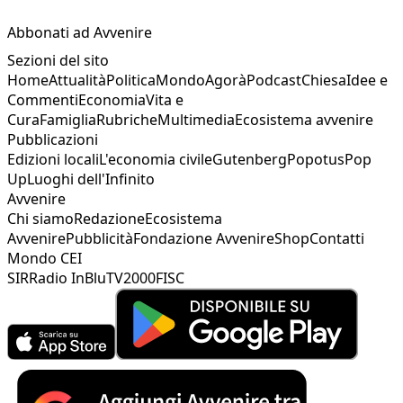
Abbonati ad Avvenire
Sezioni del sito
Home
Attualità
Politica
Mondo
Agorà
Podcast
Chiesa
Idee e
Commenti
Economia
Vita e
Cura
Famiglia
Rubriche
Multimedia
Ecosistema avvenire
Pubblicazioni
Edizioni locali
L'economia civile
Gutenberg
Popotus
Pop
Up
Luoghi dell'Infinito
Avvenire
Chi siamo
Redazione
Ecosistema
Avvenire
Pubblicità
Fondazione Avvenire
Shop
Contatti
Mondo CEI
SIR
Radio InBlu
TV2000
FISC