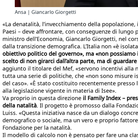
Ansa | Giancarlo Giorgetti
«La denatalità, l’invecchiamento della popolazione, 
Paesi – deve affrontare, con conseguenze di lungo per
ministro dell’Economia, Giancarlo Giorgetti, nel cor
dalla transizione demografica. L’Italia non «è isol
obiettivo politico del governo», ma «non possiamo i
scelto di non girarci dall’altra parte, ma di guardare 
aggiunto il titolare del Mef, «servono incentivi alla
tutta una serie di politiche, che «non sono misure i
del caso». «È stato costituito recentemente presso l
alla legislazione vigente in materia di Isee».
Va proprio in questa direzione
il Family Index – pres
della natalità
. Il progetto è promosso dalla Fondazion
Luiss. «Questa iniziativa nasce da un dialogo concr
demografico o sociale, ma un vero e proprio fattore 
Fondazione per la natalità.
Il modello di calcolo non è pensato per fare una cla