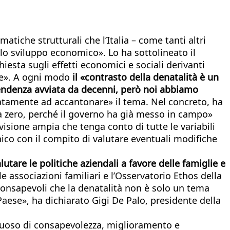
iche strutturali che l’Italia – come tanti altri
 lo sviluppo economico». Lo ha sottolineato il
esta sugli effetti economici e sociali derivanti
te». A ogni modo
il «contrasto della denatalità è un
tendenza avviata da decenni, però noi abbiamo
ratamente ad accantonare» il tema. Nel concreto, ha
 da zero, perché il governo ha già messo in campo»
isione ampia che tenga conto di tutte le variabili
nico con il compito di valutare eventuali modifiche
utare le politiche aziendali a favore delle famiglie e
e associazioni familiari e l’Osservatorio Ethos della
consapevoli che la denatalità non è solo un tema
Paese», ha dichiarato Gigi De Palo, presidente della
irtuoso di consapevolezza, miglioramento e