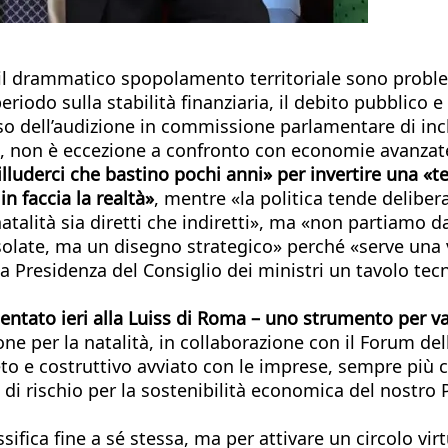
il drammatico spopolamento territoriale sono problemat
iodo sulla stabilità finanziaria, il debito pubblico e
so dell’audizione in commissione parlamentare di inchi
ata, non è eccezione a confronto con economie avanza
lluderci che bastino pochi anni» per invertire una «
in faccia la realtà»
, mentre «la politica tende delibe
 natalità sia diretti che indiretti», ma «non partiamo
solate, ma un disegno strategico» perché «serve una v
a Presidenza del Consiglio dei ministri un tavolo tec
entato ieri alla Luiss di Roma – uno strumento per val
e per la natalità, in collaborazione con il Forum dell
eto e costruttivo avviato con le imprese, sempre più 
di rischio per la sostenibilità economica del nostro 
ssifica fine a sé stessa, ma per attivare un circolo v