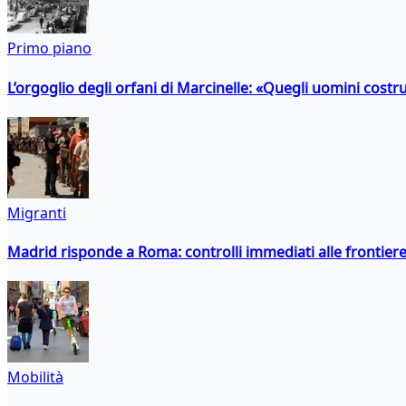
Primo piano
L’orgoglio degli orfani di Marcinelle: «Quegli uomini costr
Migranti
Madrid risponde a Roma: controlli immediati alle frontiere p
Mobilità