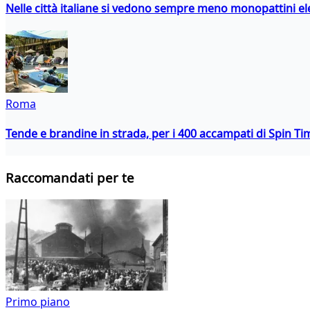
Nelle città italiane si vedono sempre meno monopattini ele
Roma
Tende e brandine in strada, per i 400 accampati di Spin T
Raccomandati per te
Primo piano