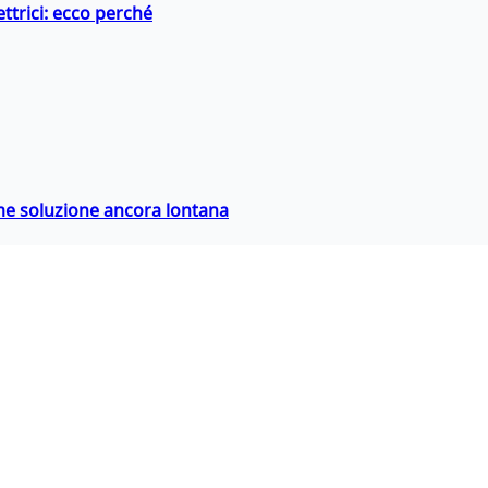
ttrici: ecco perché
ime soluzione ancora lontana