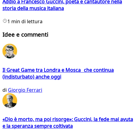
Addio a Francesco Guccini, poeta e cantautore nella
storia della musica italiana
1 min di lettura
Idee e commenti
Il Great Game tra Londra e Mosca che continua
(indisturbato) anche oggi
di
Giorgio Ferrari
«Dio è morto, ma poi risorge»: Guccini, la fede mai avuta
e la speranza sempre coltivata