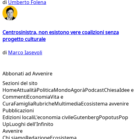
di
Umberto Folena
Centrosinistra, non esistono vere coalizioni senza
progetto culturale
di
Marco Iasevoli
Abbonati ad Avvenire
Sezioni del sito
Home
Attualità
Politica
Mondo
Agorà
Podcast
Chiesa
Idee e
Commenti
Economia
Vita e
Cura
Famiglia
Rubriche
Multimedia
Ecosistema avvenire
Pubblicazioni
Edizioni locali
L'economia civile
Gutenberg
Popotus
Pop
Up
Luoghi dell'Infinito
Avvenire
Chi siamo
Redazione
Ecosistema