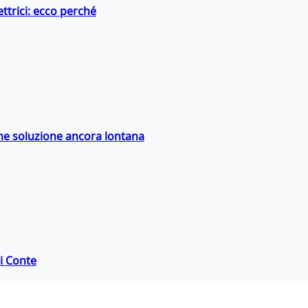
ttrici: ecco perché
ime soluzione ancora lontana
di Conte