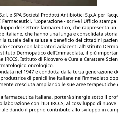
.r.l. e SPA Società Prodotti Antibiotici S.p.A per l’ac
I Farmaceutici. "L’operazione - scrive l'Ufficio stampa 
viluppo del settore farmaceutico, che rappresenta un 
e italiane, che hanno una lunga e consolidata storia i
per la tutela della salute a beneficio dei cittadini pa
colo scorso con laboratori adiacenti all’Istituto Derm
stituto Dermopatico dell’Immacolata, il più importan
e IRCCS, Istituto di Ricovero e Cura a Carattere Scien
rmatologico oncologico.
fondata nel 1947 e condotta dalla terza generazione d
produttrice di penicilline italiane nell’immediato d
vamente cresciuta ampliando le sue aree terapeutiche
la farmaceutica italiana, porterà sinergie sotto il pro
llaborazione con l’IDI IRCCS, al cosviluppo di nuove m
nale dando il proprio contributo allo sviluppo in cam