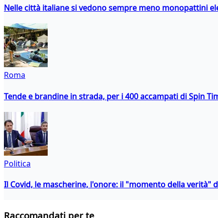
Nelle città italiane si vedono sempre meno monopattini ele
Roma
Tende e brandine in strada, per i 400 accampati di Spin T
Politica
Il Covid, le mascherine, l'onore: il "momento della verità" 
Raccomandati per te