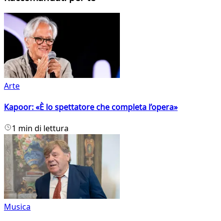
Arte
Kapoor: «È lo spettatore che completa l’opera»
1 min di lettura
Musica