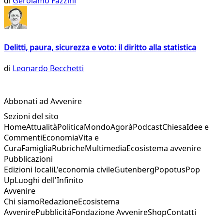
di
Gerolamo Fazzini
Delitti, paura, sicurezza e voto: il diritto alla statistica
di
Leonardo Becchetti
Abbonati ad Avvenire
Sezioni del sito
Home
Attualità
Politica
Mondo
Agorà
Podcast
Chiesa
Idee e
Commenti
Economia
Vita e
Cura
Famiglia
Rubriche
Multimedia
Ecosistema avvenire
Pubblicazioni
Edizioni locali
L'economia civile
Gutenberg
Popotus
Pop
Up
Luoghi dell'Infinito
Avvenire
Chi siamo
Redazione
Ecosistema
Avvenire
Pubblicità
Fondazione Avvenire
Shop
Contatti