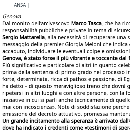
ANSA |
Genova
Dal monito dell’arcivescovo
Marco Tasca
, che ha ri
responsabilità pubbliche e private in tema di sicur
Sergio Mattarella
, alla necessità di recuperare una 
messaggio della premier Giorgia Meloni che indica c
accaduto, individuare le eventuali colpe e omissioni
Genova, è stato forse il più vibrante e toccante dal
Più significativo e particolare di altri in quanto 
prima della sentenza di primo grado nel processo i
forte, determinata, ricca di pathos e passione, di E
ha detto – di questo meraviglioso treno che dovrà 
ripetersi in altri luoghi e con altre persone, con la f
iniziative in cui si parli anche tecnicamente di que
mai con incoscienza». Note di soddisfazione perché «i
emissione del decreto attuativo, promessa mantenut
Un grande incitamento alla speranza è arrivato dal
dove ha indicato i credenti come «testimoni di sper