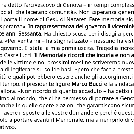
– ha detto l’arcivescovo di Genova – in tempi compless
sociali che lacerano comunità». Non «speranza generi
iani porta il nome di Gesù di Nazaret. Fare memoria si
 speranza».
In rappresentanza del governo il viceminis
ate anni Sessanta
. Ha chiesto scusa per i disagi a perc
a. «Per vent’anni – ha stigmatizzato – nessuno ha vis
 governo. E’ stata la mia prima uscita. Tragedia incred
d Castellucci.
Il Memoriale ricordi che incuria e non a
delle vittime e noi prossimi mesi ne scriveremo nuov
 di legiferare su solide basi. Spero che faccia pres
tà e quali potrebbero essere anche gli accorgimenti l
 tempo, il presidente ligure
Marco Bucci
e la sindac
o allora. «Non ricordo di quanto accaduto – ha detto 
simo al mondo, che ci ha permesso di portare a Genova
che in quelle opere e azioni che garantiscono sicurez
r avere risposte alle vostre domande e perché quest
 a portare avanti il Memoriale, ma a riempirlo di vit
ativo».