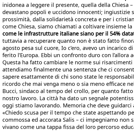
inidonea a leggere il presente, quella della Chiesa 
devastano popoli e uccidono innocenti; ingiustizie 
prossimità, dalla solidarietà concreta e per i crist
come Chiesa, siamo chiamati a coltivare insieme la
come le infrastrutture italiane siano per il 54% dat
tuttavia a recuperare quanto non è stato fatto finor
agosto pesa sul cuore, Io c’ero, avevo un incarico di
ferito l’Europa. Ebbi un confronto duro con l’allora a
Questa ha fatto cambiare le norme sui risarcimenti 
attendiamo finalmente una sentenza che ci consenta
sapere esattamente di chi sono state le responsabili
ricordo che mai venga meno o sia meno efficace nel
Bucci, sindaco al tempo del crollo, per quanto fatt
nostro lavoro. La città ha dato un segnale potentis
oggi stiamo lavorando. Memoria che deve guidarci an
«Chiedo scusa per il tempo che state aspettando pe
commossa ed accorata Salis – ci impegniamo non solo
vivano come una tappa fissa del loro percorso educ