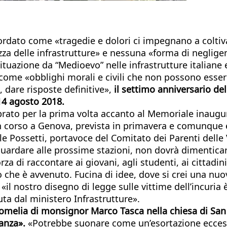
cordato come «tragedie e dolori ci impegnano a coltiva
ezza delle infrastrutture» e nessuna «forma di neglig
situazione da “Medioevo” nelle infrastrutture italiane 
ome «obblighi morali e civili che non possono essere 
, dare risposte definitive»,
il settimo anniversario de
 14 agosto 2018.
celebrato per la prima volta accanto al Memoriale ina
n corso a Genova, prevista in primavera e comunque e
gle Possetti, portavoce del Comitato dei Parenti delle
guardare alle prossime stazioni, non dovrà dimentica
orza di raccontare ai giovani, agli studenti, ai cittadin
llo che è avvenuto. Fucina di idee, dove si crei una 
l nostro disegno di legge sulle vittime dell’incuria è
a dal ministero Infrastrutture».
l’omelia di monsignor Marco Tasca nella chiesa di Sa
anza».
«Potrebbe suonare come un’esortazione eccess