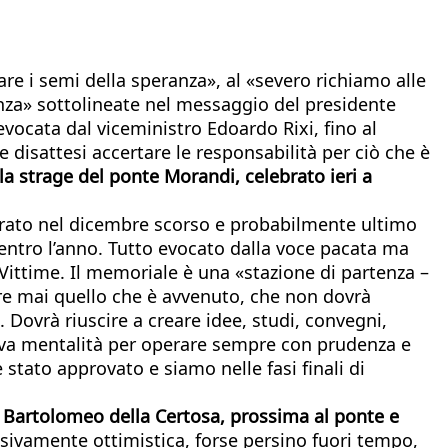
re i semi della speranza», al «severo richiamo alle
enza» sottolineate nel messaggio del presidente
evocata dal viceministro Edoardo Rixi, fino al
disattesi accertare le responsabilità per ciò che è
lla strage del ponte Morandi, celebrato ieri a
ugurato nel dicembre scorso e probabilmente ultimo
ntro l’anno. Tutto evocato dalla voce pacata ma
 Vittime. Il memoriale è una «stazione di partenza –
re mai quello che è avvenuto, che non dovrà
i. Dovrà riuscire a creare idee, studi, convegni,
nuova mentalità per operare sempre con prudenza e
 stato approvato e siamo nelle fasi finali di
n Bartolomeo della Certosa, prossima al ponte e
ivamente ottimistica, forse persino fuori tempo,