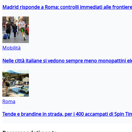
Madrid risponde a Roma: controlli immediati alle frontiere p
Mobilità
Nelle città italiane si vedono sempre meno monopattini ele
Roma
Tende e brandine in strada, per i 400 accampati di Spin T