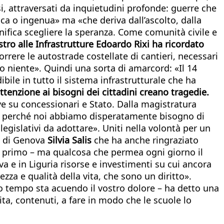
i, attraversati da inquietudini profonde: guerre che
ca o ingenua» ma «che deriva dall’ascolto, dalla
gnifica scegliere la speranza. Come comunità civile e
tro alle Infrastrutture Edoardo Rixi ha ricordato
orrere le autostrade costellate di cantieri, necessari
to niente». Quindi una sorta di amarcord: «Il 14
ibile in tutto il sistema infrastrutturale che ha
ttenzione ai bisogni dei cittadini creano tragedie.
e su concessionari e Stato. Dalla magistratura
to perché noi abbiamo disperatamente bisogno di
egislativi da adottare». Uniti nella volontà per un
a di Genova
Silvia Salis
che ha anche ringraziato
il primo – ma qualcosa che permea ogni giorno il
 e in Liguria risorse e investimenti su cui ancora
za e qualità della vita, che sono un diritto».
o tempo sta acuendo il vostro dolore – ha detto una
a, contenuti, a fare in modo che le scuole lo