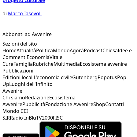
progetto culturale
di
Marco Iasevoli
Abbonati ad Avvenire
Sezioni del sito
Home
Attualità
Politica
Mondo
Agorà
Podcast
Chiesa
Idee e
Commenti
Economia
Vita e
Cura
Famiglia
Rubriche
Multimedia
Ecosistema avvenire
Pubblicazioni
Edizioni locali
L'economia civile
Gutenberg
Popotus
Pop
Up
Luoghi dell'Infinito
Avvenire
Chi siamo
Redazione
Ecosistema
Avvenire
Pubblicità
Fondazione Avvenire
Shop
Contatti
Mondo CEI
SIR
Radio InBlu
TV2000
FISC