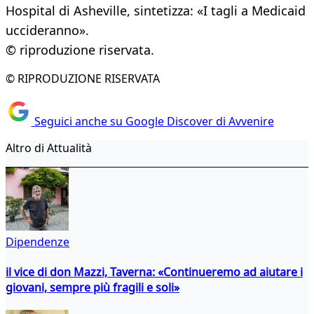
Hospital di Asheville, sintetizza: «I tagli a Medicaid
uccideranno».
© riproduzione riservata.
© RIPRODUZIONE RISERVATA
Seguici anche su Google Discover di Avvenire
Altro di Attualità
Dipendenze
il vice di don Mazzi, Taverna: «Continueremo ad aiutare i
giovani, sempre più fragili e soli»