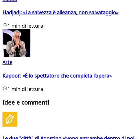
Hadjadj: «La salvezza è alleanza, non salvataggio»
1 min di lettura
Arte
Kapoor: «È lo spettatore che completa l’opera»
1 min di lettura
Idee e commenti
Le due "città" di Agostino vivono entrambe dentro di noi