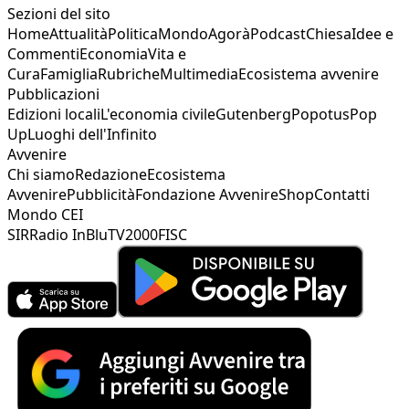
Sezioni del sito
Home
Attualità
Politica
Mondo
Agorà
Podcast
Chiesa
Idee e
Commenti
Economia
Vita e
Cura
Famiglia
Rubriche
Multimedia
Ecosistema avvenire
Pubblicazioni
Edizioni locali
L'economia civile
Gutenberg
Popotus
Pop
Up
Luoghi dell'Infinito
Avvenire
Chi siamo
Redazione
Ecosistema
Avvenire
Pubblicità
Fondazione Avvenire
Shop
Contatti
Mondo CEI
SIR
Radio InBlu
TV2000
FISC