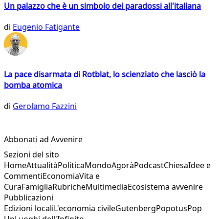
Un palazzo che è un simbolo dei paradossi all'italiana
di
Eugenio Fatigante
La pace disarmata di Rotblat, lo scienziato che lasciò la
bomba atomica
di
Gerolamo Fazzini
Abbonati ad Avvenire
Sezioni del sito
Home
Attualità
Politica
Mondo
Agorà
Podcast
Chiesa
Idee e
Commenti
Economia
Vita e
Cura
Famiglia
Rubriche
Multimedia
Ecosistema avvenire
Pubblicazioni
Edizioni locali
L'economia civile
Gutenberg
Popotus
Pop
Up
Luoghi dell'Infinito