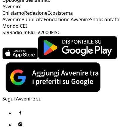
Avvenire
Chi siamo
Redazione
Ecosistema
Avvenire
Pubblicità
Fondazione Avvenire
Shop
Contatti
Mondo CEI
SIR
Radio InBlu
TV2000
FISC
Segui Avvenire su