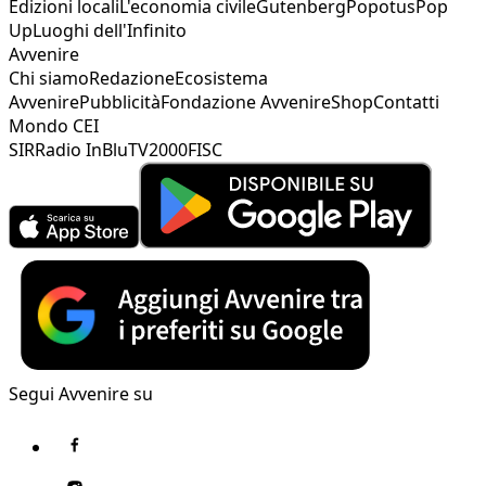
Edizioni locali
L'economia civile
Gutenberg
Popotus
Pop
Up
Luoghi dell'Infinito
Avvenire
Chi siamo
Redazione
Ecosistema
Avvenire
Pubblicità
Fondazione Avvenire
Shop
Contatti
Mondo CEI
SIR
Radio InBlu
TV2000
FISC
Segui Avvenire su