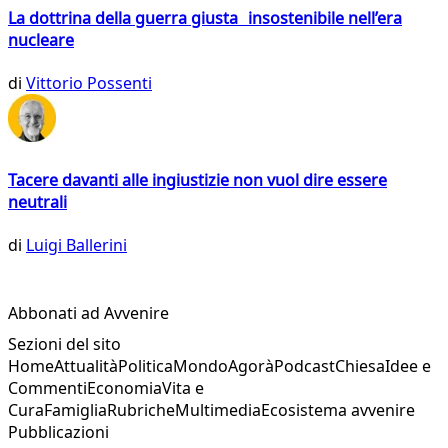
La dottrina della guerra giusta insostenibile nell’era
nucleare
di
Vittorio Possenti
Tacere davanti alle ingiustizie non vuol dire essere
neutrali
di
Luigi Ballerini
Abbonati ad Avvenire
Sezioni del sito
Home
Attualità
Politica
Mondo
Agorà
Podcast
Chiesa
Idee e
Commenti
Economia
Vita e
Cura
Famiglia
Rubriche
Multimedia
Ecosistema avvenire
Pubblicazioni