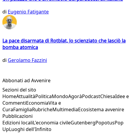
di
Eugenio Fatigante
La pace disarmata di Rotblat, lo scienziato che lasciò la
bomba atomica
di
Gerolamo Fazzini
Abbonati ad Avvenire
Sezioni del sito
Home
Attualità
Politica
Mondo
Agorà
Podcast
Chiesa
Idee e
Commenti
Economia
Vita e
Cura
Famiglia
Rubriche
Multimedia
Ecosistema avvenire
Pubblicazioni
Edizioni locali
L'economia civile
Gutenberg
Popotus
Pop
Up
Luoghi dell'Infinito