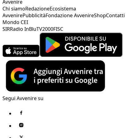
Avvenire
Chi siamo
Redazione
Ecosistema
Avvenire
Pubblicità
Fondazione Avvenire
Shop
Contatti
Mondo CEI
SIR
Radio InBlu
TV2000
FISC
Segui Avvenire su