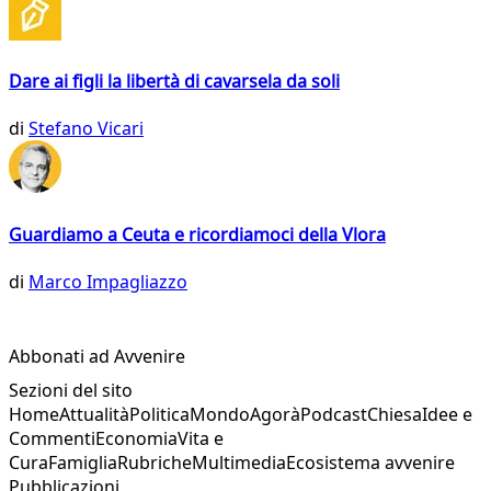
Dare ai figli la libertà di cavarsela da soli
di
Stefano Vicari
Guardiamo a Ceuta e ricordiamoci della Vlora
di
Marco Impagliazzo
Abbonati ad Avvenire
Sezioni del sito
Home
Attualità
Politica
Mondo
Agorà
Podcast
Chiesa
Idee e
Commenti
Economia
Vita e
Cura
Famiglia
Rubriche
Multimedia
Ecosistema avvenire
Pubblicazioni