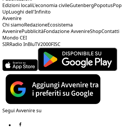
Edizioni locali
L'economia civile
Gutenberg
Popotus
Pop
Up
Luoghi dell'Infinito
Avvenire
Chi siamo
Redazione
Ecosistema
Avvenire
Pubblicità
Fondazione Avvenire
Shop
Contatti
Mondo CEI
SIR
Radio InBlu
TV2000
FISC
Segui Avvenire su