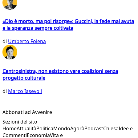
«Dio è morto, ma poi risorge»: Guccini, la fede mai avuta
e la speranza sempre coltivata
di
Umberto Folena
Centrosinistra, non esistono vere coalizioni senza
progetto culturale
di
Marco Iasevoli
Abbonati ad Avvenire
Sezioni del sito
Home
Attualità
Politica
Mondo
Agorà
Podcast
Chiesa
Idee e
Commenti
Economia
Vita e