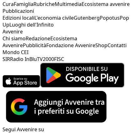
Cura
Famiglia
Rubriche
Multimedia
Ecosistema avvenire
Pubblicazioni
Edizioni locali
L'economia civile
Gutenberg
Popotus
Pop
Up
Luoghi dell'Infinito
Avvenire
Chi siamo
Redazione
Ecosistema
Avvenire
Pubblicità
Fondazione Avvenire
Shop
Contatti
Mondo CEI
SIR
Radio InBlu
TV2000
FISC
Segui Avvenire su