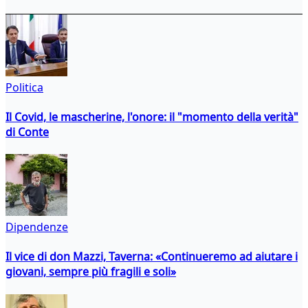
Politica
Il Covid, le mascherine, l'onore: il "momento della verità"
di Conte
Dipendenze
Il vice di don Mazzi, Taverna: «Continueremo ad aiutare i
giovani, sempre più fragili e soli»