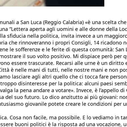
munali a San Luca (Reggio Calabria) «è una scelta che
 una “Lettera aperta agli uomini e alle donne della 
della sfiducia nella politica, invita invece a un maggi
ia che rinnoveranno i propri Consigli, 14 ricadono n
ne le sofferenze e le ferite di questa comunità: San L
mostrare il suo volto positivo. Mi dispiace però per 
no essere trascurate. Recarsi alle urne è un diritto
Città è nelle mani di tutti, nelle nostre mani e non p
iamo lasciare agli altri quello che ci tocca fare per
troppo disinteresse per la politica: alcuni paesi sembr
ga la pena andare a votare». Invece, è l’appello di Ol
 del suo futuro. Lo dico anzitutto ai più giovani: non 
 entusiasmo giovanile potete creare le condizioni per
. Cosa non facile, ma possibile. E lo vediamo in tant
essere buoni politici è la risposta ad una vocazione, 