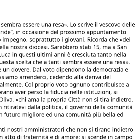
 sembra essere una resa». Lo scrive il vescovo delle
Locride”, in occasione del prossimo appuntamento
oro impegno, soprattutto i giovani. Ricorda che «dei
ella nostra diocesi. Sarebbero stati 15, ma a San
uca in questi ultimi anni è cresciuta tanto nella
questa scelta che a tanti sembra essere una resa».
 e un dovere. Dal voto dipendono la democrazia e
ossiamo arrenderci, cedendo alla deriva del
sonalmente. Col proprio voto ognuno contribuisce a
ano aver perso la fiducia nelle istituzioni, si
iva, «chi ama la propria Città non si tira indietro,
ritiratevi dalla politica, il governo della comunità
 un futuro migliore ed una comunità più bella ed
i nostri amministratori che non si tirano indietro
un atto di fraternità e di amore: si scende in campo