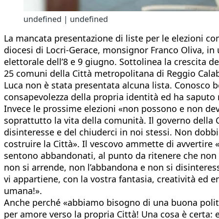
undefined | undefined
La mancata presentazione di liste per le elezioni co
diocesi di Locri-Gerace, monsignor Franco Oliva, in
elettorale dell’8 e 9 giugno. Sottolinea la crescita 
25 comuni della Città metropolitana di Reggio Calabr
Luca non è stata presentata alcuna lista. Conosco be
consapevolezza della propria identità ed ha saputo 
Invece le prossime elezioni «non possono e non devo
soprattutto la vita della comunità. Il governo della 
disinteresse e del chiuderci in noi stessi. Non dobb
costruire la Città». Il vescovo ammette di avvertire «
sentono abbandonati, al punto da ritenere che non val
non si arrende, non l’abbandona e non si disinteressa
vi appartiene, con la vostra fantasia, creatività ed
umana!».
Anche perché «abbiamo bisogno di una buona politica
per amore verso la propria Città! Una cosa è certa: 