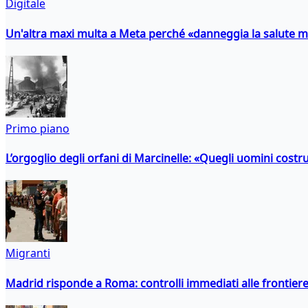
Digitale
Un'altra maxi multa a Meta perché «danneggia la salute m
Primo piano
L’orgoglio degli orfani di Marcinelle: «Quegli uomini costr
Migranti
Madrid risponde a Roma: controlli immediati alle frontiere p