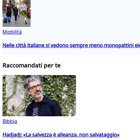
Mobilità
Nelle città italiane si vedono sempre meno monopattini ele
Raccomandati per te
Bibbia
Hadjadj: «La salvezza è alleanza, non salvataggio»