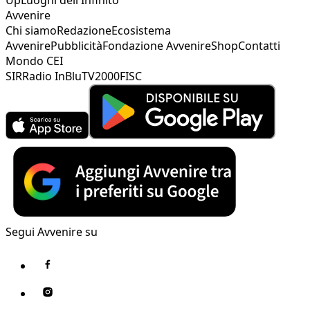
Avvenire
Chi siamo
Redazione
Ecosistema
Avvenire
Pubblicità
Fondazione Avvenire
Shop
Contatti
Mondo CEI
SIR
Radio InBlu
TV2000
FISC
Segui Avvenire su