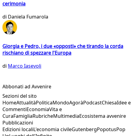
cerimonia
di
Daniela Fumarola
Giorgia e Pedro, i due «opposti» che tirando la corda
rischiano di spezzare l'Europa
di
Marco Iasevoli
Abbonati ad Avvenire
Sezioni del sito
Home
Attualità
Politica
Mondo
Agorà
Podcast
Chiesa
Idee e
Commenti
Economia
Vita e
Cura
Famiglia
Rubriche
Multimedia
Ecosistema avvenire
Pubblicazioni
Edizioni locali
L'economia civile
Gutenberg
Popotus
Pop
Up
Luoghi dell'Infinito