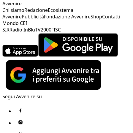
Avvenire
Chi siamo
Redazione
Ecosistema
Avvenire
Pubblicità
Fondazione Avvenire
Shop
Contatti
Mondo CEI
SIR
Radio InBlu
TV2000
FISC
Segui Avvenire su