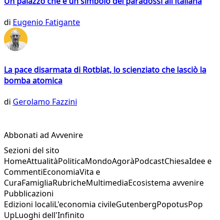
Un palazzo che è un simbolo dei paradossi all'italiana
di
Eugenio Fatigante
La pace disarmata di Rotblat, lo scienziato che lasciò la
bomba atomica
di
Gerolamo Fazzini
Abbonati ad Avvenire
Sezioni del sito
Home
Attualità
Politica
Mondo
Agorà
Podcast
Chiesa
Idee e
Commenti
Economia
Vita e
Cura
Famiglia
Rubriche
Multimedia
Ecosistema avvenire
Pubblicazioni
Edizioni locali
L'economia civile
Gutenberg
Popotus
Pop
Up
Luoghi dell'Infinito