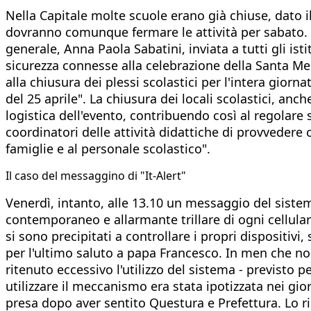
Nella Capitale molte scuole erano già chiuse, dato il
dovranno comunque fermare le attività per sabato. Lo
generale, Anna Paola Sabatini, inviata a tutti gli is
sicurezza connesse alla celebrazione della Santa Mess
alla chiusura dei plessi scolastici per l'intera giorn
del 25 aprile". La chiusura dei locali scolastici, anc
logistica dell'evento, contribuendo così al regolare s
coordinatori delle attività didattiche di provvedere
famiglie e al personale scolastico".
​Il caso del messaggino di "It-Alert"
Venerdì, intanto, alle 13.10 un messaggio del sistema
contemporaneo e allarmante trillare di ogni cellula
si sono precipitati a controllare i propri dispositivi,
per l'ultimo saluto a papa Francesco. In men che non
ritenuto eccessivo l'utilizzo del sistema - previsto 
utilizzare il meccanismo era stata ipotizzata nei gio
presa dopo aver sentito Questura e Prefettura. Lo rib