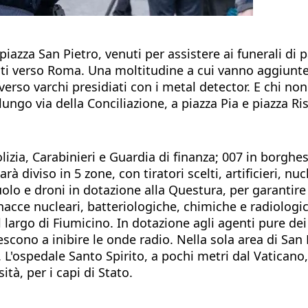
piazza San Pietro, venuti per assistere ai funerali di
sti verso Roma. Una moltitudine a cui vanno aggiunte 
erso varchi presidiati con i metal detector. E chi non r
ungo via della Conciliazione, a piazza Pia e piazza R
izia, Carabinieri e Guardia di finanza; 007 in borghese;
à diviso in 5 zone, con tiratori scelti, artificieri, nucl
olo e droni in dotazione alla Questura, per garantire 
inacce nucleari, batteriologiche, chimiche e radiologi
l largo di Fiumicino. In dotazione agli agenti pure de
escono a inibire le onde radio. Nella sola area di San 
L'ospedale Santo Spirito, a pochi metri dal Vaticano,
ità, per i capi di Stato.