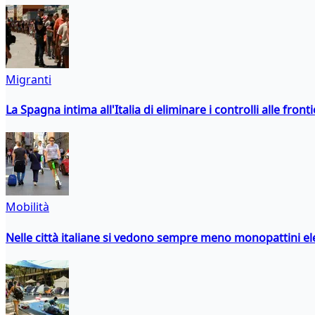
Migranti
La Spagna intima all'Italia di eliminare i controlli alle fro
Mobilità
Nelle città italiane si vedono sempre meno monopattini ele