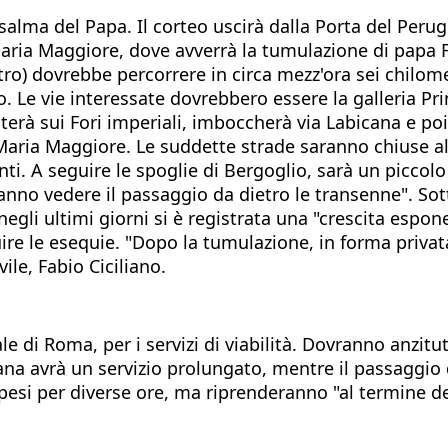
lma del Papa. Il corteo uscirà dalla Porta del Perug
Maria Maggiore, dove avverrà la tumulazione di papa 
tro) dovrebbe percorrere in circa mezz'ora sei chilome
o. Le vie interessate dovrebbero essere la galleria P
terà sui Fori imperiali, imboccherà via Labicana e poi
a Maria Maggiore. Le suddette strade saranno chiuse a
. A seguire le spoglie di Bergoglio, sarà un piccolo c
nno vedere il passaggio da dietro le transenne". Sotto
gli ultimi giorni si è registrata una "crescita esponen
re le esequie. "Dopo la tumulazione, in forma privat
ile, Fabio Ciciliano.
e di Roma, per i servizi di viabilità. Dovranno anzitut
itana avrà un servizio prolungato, mentre il passaggio
pesi per diverse ore, ma riprenderanno "al termine de