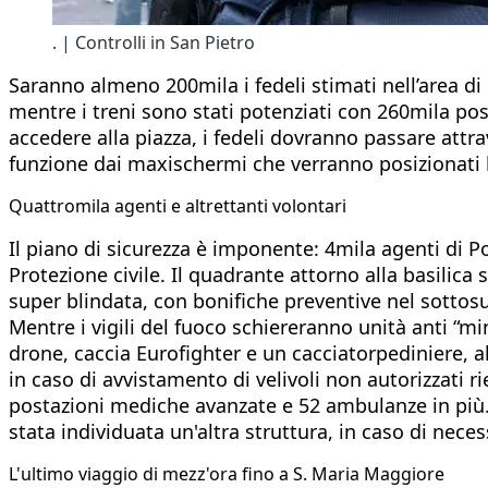
. | Controlli in San Pietro
Saranno almeno 200mila i fedeli stimati nell’area di 
mentre i treni sono stati potenziati con 260mila po
accedere alla piazza, i fedeli dovranno passare attrav
funzione dai maxischermi che verranno posizionati l
Quattromila agenti e altrettanti volontari
Il piano di sicurezza è imponente: 4mila agenti di Pol
Protezione civile. Il quadrante attorno alla basilica sar
super blindata, con bonifiche preventive nel sottosu
Mentre i vigili del fuoco schiereranno unità anti “m
drone, caccia Eurofighter e un cacciatorpediniere, a
in caso di avvistamento di velivoli non autorizzati ri
postazioni mediche avanzate e 52 ambulanze in più. 
stata individuata un'altra struttura, in caso di necess
L'ultimo viaggio di mezz'ora fino a S. Maria Maggiore