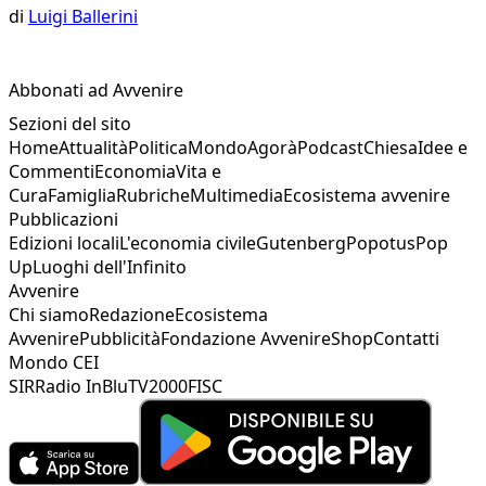
di
Luigi Ballerini
Abbonati ad Avvenire
Sezioni del sito
Home
Attualità
Politica
Mondo
Agorà
Podcast
Chiesa
Idee e
Commenti
Economia
Vita e
Cura
Famiglia
Rubriche
Multimedia
Ecosistema avvenire
Pubblicazioni
Edizioni locali
L'economia civile
Gutenberg
Popotus
Pop
Up
Luoghi dell'Infinito
Avvenire
Chi siamo
Redazione
Ecosistema
Avvenire
Pubblicità
Fondazione Avvenire
Shop
Contatti
Mondo CEI
SIR
Radio InBlu
TV2000
FISC