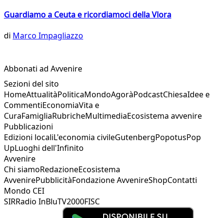
Guardiamo a Ceuta e ricordiamoci della Vlora
di
Marco Impagliazzo
Abbonati ad Avvenire
Sezioni del sito
Home
Attualità
Politica
Mondo
Agorà
Podcast
Chiesa
Idee e
Commenti
Economia
Vita e
Cura
Famiglia
Rubriche
Multimedia
Ecosistema avvenire
Pubblicazioni
Edizioni locali
L'economia civile
Gutenberg
Popotus
Pop
Up
Luoghi dell'Infinito
Avvenire
Chi siamo
Redazione
Ecosistema
Avvenire
Pubblicità
Fondazione Avvenire
Shop
Contatti
Mondo CEI
SIR
Radio InBlu
TV2000
FISC