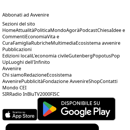
Abbonati ad Avvenire
Sezioni del sito
Home
Attualità
Politica
Mondo
Agorà
Podcast
Chiesa
Idee e
Commenti
Economia
Vita e
Cura
Famiglia
Rubriche
Multimedia
Ecosistema avvenire
Pubblicazioni
Edizioni locali
L'economia civile
Gutenberg
Popotus
Pop
Up
Luoghi dell'Infinito
Avvenire
Chi siamo
Redazione
Ecosistema
Avvenire
Pubblicità
Fondazione Avvenire
Shop
Contatti
Mondo CEI
SIR
Radio InBlu
TV2000
FISC