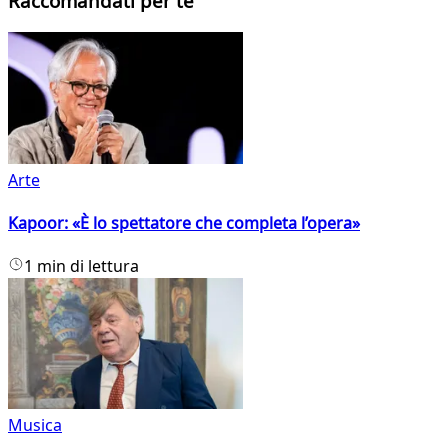
Raccomandati per te
Arte
Kapoor: «È lo spettatore che completa l’opera»
1 min di lettura
Musica