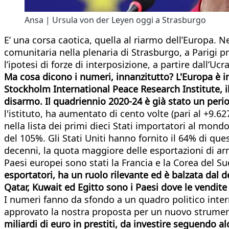
Ansa | Ursula von der Leyen oggi a Strasburgo
E’ una corsa caotica, quella al riarmo dell’Europa. N
comunitaria nella plenaria di Strasburgo, a Parigi pre
l’ipotesi di forze di interposizione, a partire dall’Ucr
Ma cosa dicono i numeri, innanzitutto? L'Europa è in
Stockholm International Peace Research Institute, il 
disarmo. Il quadriennio 2020-24 è già stato un perio
l'istituto, ha aumentato di cento volte (pari al +9.6
nella lista dei primi dieci Stati importatori al mon
del 105%. Gli Stati Uniti hanno fornito il 64% di qu
decenni, la quota maggiore delle esportazioni di armi
Paesi europei sono stati la Francia e la Corea del S
esportatori, ha un ruolo rilevante ed è balzata dal d
Qatar, Kuwait ed Egitto sono i Paesi dove le vendit
I numeri fanno da sfondo a un quadro politico intern
approvato la nostra proposta per un nuovo strumen
miliardi di euro in prestiti, da investire seguendo al