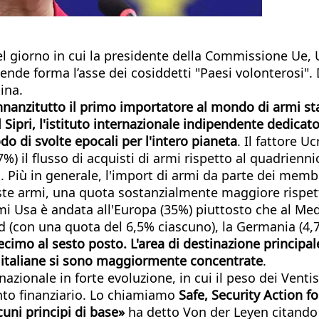
el giorno in cui la presidente della Commissione Ue, U
nde forma l’asse dei cosiddetti "Paesi volonterosi". Da
aina.
nanzitutto il primo importatore al mondo di armi stat
Sipri, l'istituto internazionale indipendente dedicato
do di svolte epocali per l'intero pianeta
. Il fattore 
27%) il flusso di acquisti di armi rispetto al quadrie
do. Più in generale, l'import di armi da parte dei me
este armi, una quota sostanzialmente maggiore rispett
 Usa è andata all'Europa (35%) piuttosto che al Medio 
ud (con una quota del 6,5% ciascuno), la Germania (4,7
ecimo al sesto posto. L'area di destinazione principale
e italiane si sono maggiormente concentrate
.
azionale in forte evoluzione, in cui il peso dei Vent
to finanziario. Lo chiamiamo
Safe, Security Action f
cuni principi di base»
ha detto Von der Leyen citando 