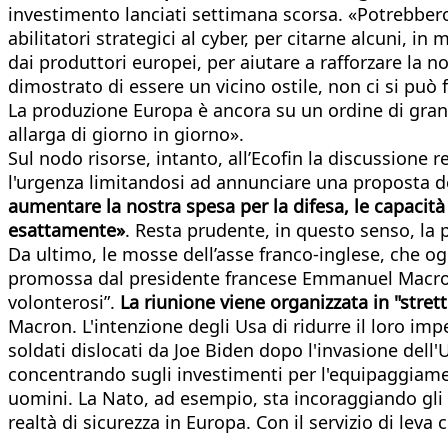
investimento lanciati settimana scorsa. «Potrebbero c
abilitatori strategici al cyber, per citarne alcuni, 
dai produttori europei, per aiutare a rafforzare la
dimostrato di essere un vicino ostile, non ci si può 
La produzione Europa è ancora su un ordine di grand
allarga di giorno in giorno».
Sul nodo risorse, intanto, all’Ecofin la discussione 
l'urgenza limitandosi ad annunciare una proposta de
aumentare la nostra spesa per la difesa, le capacità 
esattamente»
. Resta prudente, in questo senso, la p
Da ultimo, le mosse dell’asse franco-inglese, che 
promossa dal presidente francese Emmanuel Macron de
volonterosi”.
La riunione viene organizzata in "stre
Macron. L'intenzione degli Usa di ridurre il loro imp
soldati dislocati da Joe Biden dopo l'invasione dell'U
concentrando sugli investimenti per l'equipaggiament
uomini. La Nato, ad esempio, sta incoraggiando gli a
realtà di sicurezza in Europa. Con il servizio di leva