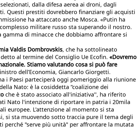
lezionati, dalla difesa aerea ai droni, dagli
ti. Questi prestiti dovrebbero finanziare gli acquisti
Commissione ha attaccato anche Mosca. «Putin ha
l complesso militare russo sta superando il nostro.
i, la gamma di minacce che dobbiamo affrontare si
mia Valdis Dombrovskis
, che ha sottolineato
 detto al termine del Consiglio Ue Ecofin.
«Dovremo
he nazionale. Stiamo valutando cosa si può fare
ministro dell’Economia, Giancarlo Giorgetti.
na i Paesi parteciperà oggi pomeriggio alla riunione
lla Nato: è la cosiddetta “coalizione dei
t
o
che è stato associato all'iniziativa'', ha riferito
i Nato l'intenzione di riportare in patria i 20mila
itali europee. L'attenzione al momento si sta
i, si sta muovendo sotto traccia pure il tema degli
ti perché "serve più unità" per affrontare la mutata