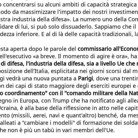
oncentrarsi su alcuni ambiti di capacità strategica se
in modo da massimizzare l'impatto dei nostri investimen
 nostra industria della difesa». La numero uno della 
fidare di lui, si può solo dissuaderlo. Sappiamo che i
ezza inferiore. E al di là delle capacità tradizional
resta aperta dopo le parole del
commissario all'Econo
ll'esecutivo «a breve. Il momento di agire è ora», ha
di difesa, l'industria della difesa, sia a livello Ue c
osizione dell’Italia, esplicitata nei giorni scorsi dal 
oggi vedrà una nuova puntata a
Parigi
, dove una trenti
i capi di stato maggiore degli eserciti europei e de
tto coordinamento" con il ''comando militare della Na
egno in Europa, con Trump che ha notificato agli alleat
craina, è alla base della riflessione in atto nelle cap
o (missili, aerei, navi e quant'altro) benché, da mes
lleati a "cambiare i modelli" di formazione dei solda
 che non è più un tabù in vari membri dell'Ue.