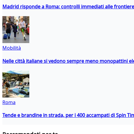
Madrid risponde a Roma: controlli immediati alle frontiere p
Mobilità
Nelle città italiane si vedono sempre meno monopattini ele
Roma
Tende e brandine in strada, per i 400 accampati di Spin T