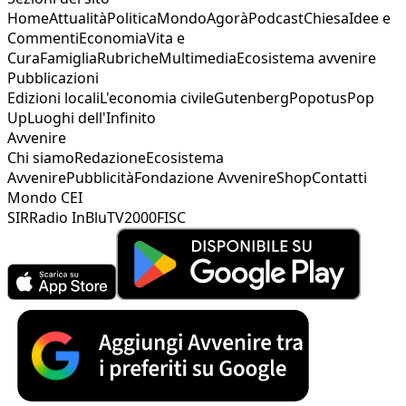
Home
Attualità
Politica
Mondo
Agorà
Podcast
Chiesa
Idee e
Commenti
Economia
Vita e
Cura
Famiglia
Rubriche
Multimedia
Ecosistema avvenire
Pubblicazioni
Edizioni locali
L'economia civile
Gutenberg
Popotus
Pop
Up
Luoghi dell'Infinito
Avvenire
Chi siamo
Redazione
Ecosistema
Avvenire
Pubblicità
Fondazione Avvenire
Shop
Contatti
Mondo CEI
SIR
Radio InBlu
TV2000
FISC