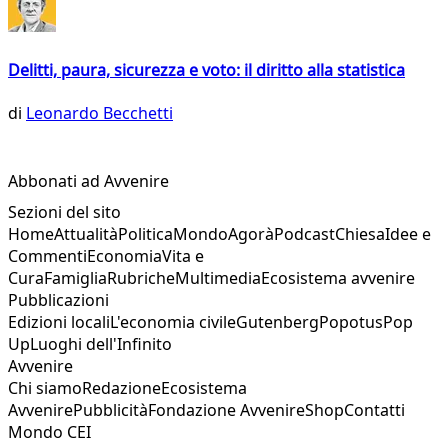
Delitti, paura, sicurezza e voto: il diritto alla statistica
di
Leonardo Becchetti
Abbonati ad Avvenire
Sezioni del sito
Home
Attualità
Politica
Mondo
Agorà
Podcast
Chiesa
Idee e
Commenti
Economia
Vita e
Cura
Famiglia
Rubriche
Multimedia
Ecosistema avvenire
Pubblicazioni
Edizioni locali
L'economia civile
Gutenberg
Popotus
Pop
Up
Luoghi dell'Infinito
Avvenire
Chi siamo
Redazione
Ecosistema
Avvenire
Pubblicità
Fondazione Avvenire
Shop
Contatti
Mondo CEI