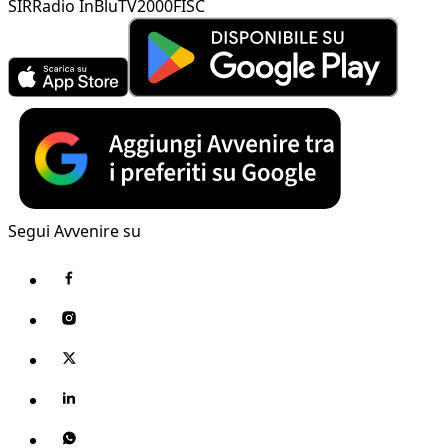
SIR
Radio InBlu
TV2000
FISC
Segui Avvenire su