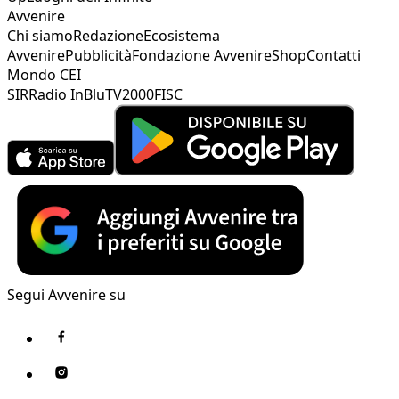
Avvenire
Chi siamo
Redazione
Ecosistema
Avvenire
Pubblicità
Fondazione Avvenire
Shop
Contatti
Mondo CEI
SIR
Radio InBlu
TV2000
FISC
Segui Avvenire su