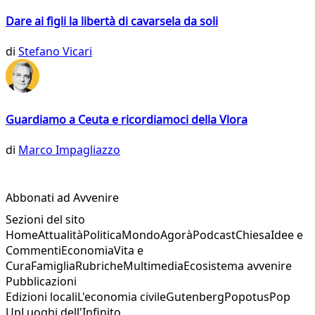
Dare ai figli la libertà di cavarsela da soli
di
Stefano Vicari
Guardiamo a Ceuta e ricordiamoci della Vlora
di
Marco Impagliazzo
Abbonati ad Avvenire
Sezioni del sito
Home
Attualità
Politica
Mondo
Agorà
Podcast
Chiesa
Idee e
Commenti
Economia
Vita e
Cura
Famiglia
Rubriche
Multimedia
Ecosistema avvenire
Pubblicazioni
Edizioni locali
L'economia civile
Gutenberg
Popotus
Pop
Up
Luoghi dell'Infinito