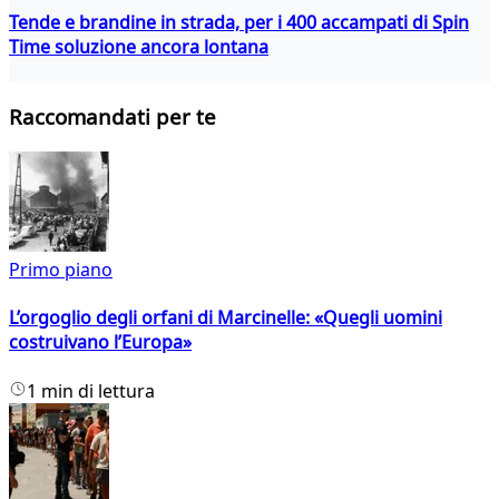
Tende e brandine in strada, per i 400 accampati di Spin
Time soluzione ancora lontana
Raccomandati per te
Primo piano
L’orgoglio degli orfani di Marcinelle: «Quegli uomini
costruivano l’Europa»
1 min di lettura