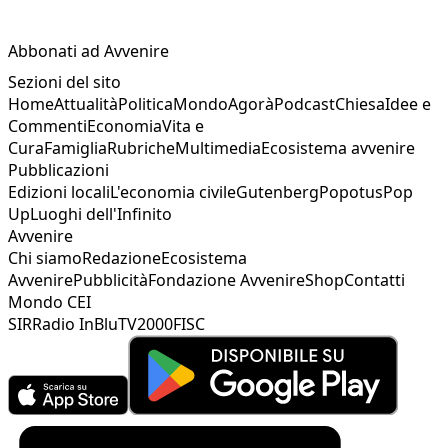
Abbonati ad Avvenire
Sezioni del sito
Home
Attualità
Politica
Mondo
Agorà
Podcast
Chiesa
Idee e
Commenti
Economia
Vita e
Cura
Famiglia
Rubriche
Multimedia
Ecosistema avvenire
Pubblicazioni
Edizioni locali
L'economia civile
Gutenberg
Popotus
Pop
Up
Luoghi dell'Infinito
Avvenire
Chi siamo
Redazione
Ecosistema
Avvenire
Pubblicità
Fondazione Avvenire
Shop
Contatti
Mondo CEI
SIR
Radio InBlu
TV2000
FISC