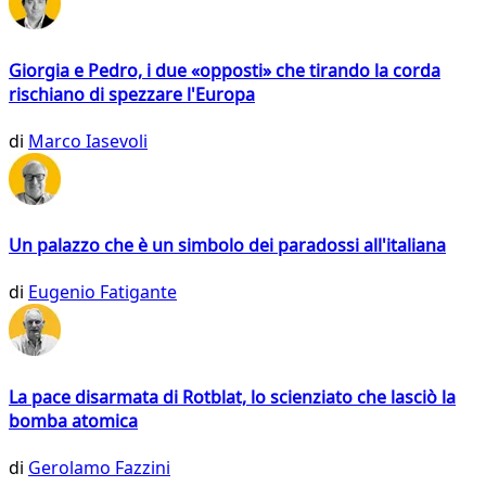
Giorgia e Pedro, i due «opposti» che tirando la corda
rischiano di spezzare l'Europa
di
Marco Iasevoli
Un palazzo che è un simbolo dei paradossi all'italiana
di
Eugenio Fatigante
La pace disarmata di Rotblat, lo scienziato che lasciò la
bomba atomica
di
Gerolamo Fazzini