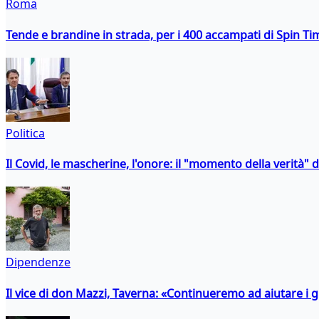
Roma
Tende e brandine in strada, per i 400 accampati di Spin T
Politica
Il Covid, le mascherine, l'onore: il "momento della verità" 
Dipendenze
Il vice di don Mazzi, Taverna: «Continueremo ad aiutare i gi