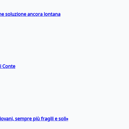
ime soluzione ancora lontana
di Conte
ovani, sempre più fragili e soli»