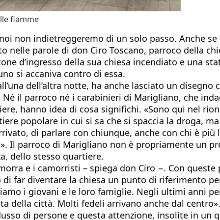
alle fiamme
he noi non indietreggeremo di un solo passo. Anche 
o nelle parole di don Ciro Toscano, parroco della ch
tone d’ingresso della sua chiesa incendiato e una stat
uno si accaniva contro di essa.
l’una dell’altra notte, ha anche lasciato un disegno ch
. Né il parroco né i carabinieri di Marigliano, che ind
iere, hanno idea di cosa significhi. «Sono qui nel rio
iere popolare in cui si sa che si spaccia la droga, m
rrivato, di parlare con chiunque, anche con chi è pi
». Il parroco di Marigliano non è propriamente un pre
za, dello stesso quartiere.
orra e i camorristi – spiega don Ciro −. Con queste p
di far diventare la chiesa un punto di riferimento per 
iamo i giovani e le loro famiglie. Negli ultimi anni 
ta della città. Molti fedeli arrivano anche dal centro»
flusso di persone e questa attenzione, insolite in un 