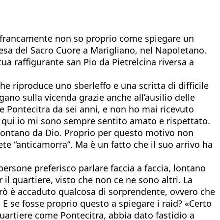
se francamente non so proprio come spiegare un
iesa del Sacro Cuore a Marigliano, nel Napoletano.
ua raffigurante san Pio da Pietrelcina riversa a
e riproduce uno sberleffo e una scritta di difficile
agano sulla vicenda grazie anche all’ausilio delle
ne Pontecitra da sei anni, e non ho mai ricevuto
a qui io mi sono sempre sentito amato e rispettato.
ù lontano da Dio. Proprio per questo motivo non
te “anticamorra”. Ma è un fatto che il suo arrivo ha
ersone preferisco parlare faccia a faccia, lontano
il quartiere, visto che non ce ne sono altri. La
però è accaduto qualcosa di sorprendente, ovvero che
. E se fosse proprio questo a spiegare i raid? «Certo
quartiere come Pontecitra, abbia dato fastidio a