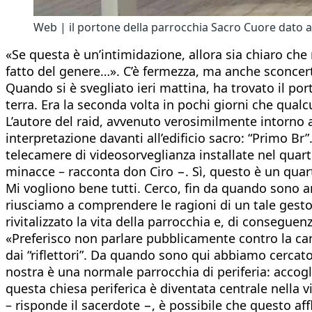
Web | il portone della parrocchia Sacro Cuore dato 
«Se questa è un’intimidazione, allora sia chiaro c
fatto del genere…». C’è fermezza, ma anche sconcert
Quando si è svegliato ieri mattina, ha trovato il por
terra. Era la seconda volta in pochi giorni che qualc
L’autore del raid, avvenuto verosimilmente intorno al
interpretazione davanti all’edificio sacro: “Primo Br”
telecamere di videosorveglianza installate nel quart
minacce – racconta don Ciro −. Sì, questo è un quart
Mi vogliono bene tutti. Cerco, fin da quando sono a
riusciamo a comprendere le ragioni di un tale gesto
rivitalizzato la vita della parrocchia e, di conseguen
«Preferisco non parlare pubblicamente contro la cam
dai “riflettori”. Da quando sono qui abbiamo cercato 
nostra è una normale parrocchia di periferia: accogl
questa chiesa periferica è diventata centrale nella vi
– risponde il sacerdote −, è possibile che questo af