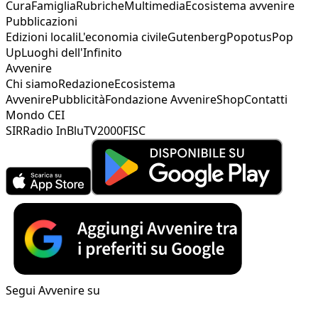
Cura
Famiglia
Rubriche
Multimedia
Ecosistema avvenire
Pubblicazioni
Edizioni locali
L'economia civile
Gutenberg
Popotus
Pop
Up
Luoghi dell'Infinito
Avvenire
Chi siamo
Redazione
Ecosistema
Avvenire
Pubblicità
Fondazione Avvenire
Shop
Contatti
Mondo CEI
SIR
Radio InBlu
TV2000
FISC
Segui Avvenire su