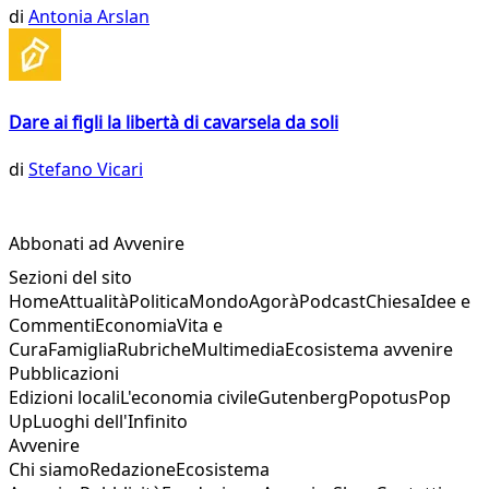
di
Antonia Arslan
Dare ai figli la libertà di cavarsela da soli
di
Stefano Vicari
Abbonati ad Avvenire
Sezioni del sito
Home
Attualità
Politica
Mondo
Agorà
Podcast
Chiesa
Idee e
Commenti
Economia
Vita e
Cura
Famiglia
Rubriche
Multimedia
Ecosistema avvenire
Pubblicazioni
Edizioni locali
L'economia civile
Gutenberg
Popotus
Pop
Up
Luoghi dell'Infinito
Avvenire
Chi siamo
Redazione
Ecosistema