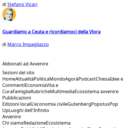
di
Stefano Vicari
Guardiamo a Ceuta e ricordiamoci della Vlora
di
Marco Impagliazzo
Abbonati ad Avvenire
Sezioni del sito
Home
Attualità
Politica
Mondo
Agorà
Podcast
Chiesa
Idee e
Commenti
Economia
Vita e
Cura
Famiglia
Rubriche
Multimedia
Ecosistema avvenire
Pubblicazioni
Edizioni locali
L'economia civile
Gutenberg
Popotus
Pop
Up
Luoghi dell'Infinito
Avvenire
Chi siamo
Redazione
Ecosistema