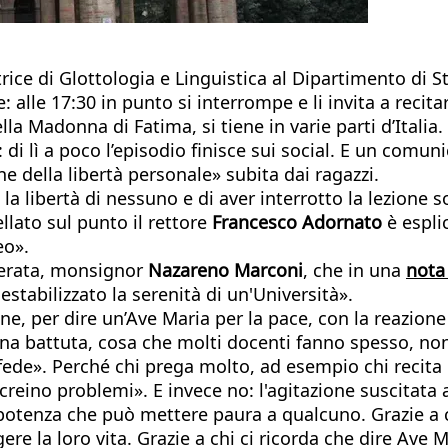
trice di Glottologia e Linguistica al Dipartimento di S
: alle 17:30 in punto si interrompe e li invita a recit
lla Madonna di Fatima, si tiene in varie parti d’Italia.
di lì a poco l’episodio finisce sui social. E un comunic
e della libertà personale» subita dai ragazzi.
 la libertà di nessuno e di aver interrotto la lezione
llato sul punto il rettore
Francesco Adornato
è espli
eo».
acerata, monsignor
Nazareno Marconi
, che in una
nota 
stabilizzato la serenità di un'Università».
ione, per dire un’Ave Maria per la pace, con la reazi
 una battuta, cosa che molti docenti fanno spesso, n
 fede». Perché chi prega molto, ad esempio chi recita
reino problemi». E invece no: l'agitazione suscitata a
potenza che può mettere paura a qualcuno. Grazie a c
re la loro vita. Grazie a chi ci ricorda che dire Ave