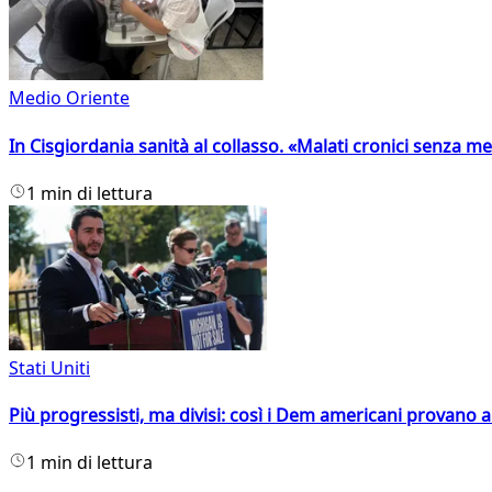
Medio Oriente
In Cisgiordania sanità al collasso. «Malati cronici senza med
1 min di lettura
Stati Uniti
Più progressisti, ma divisi: così i Dem americani provano a 
1 min di lettura