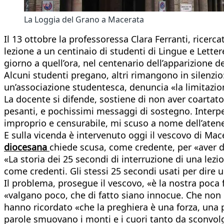
La Loggia del Grano a Macerata
Il 13 ottobre la professoressa Clara Ferranti, ricerca
lezione a un centinaio di studenti di Lingue e Lettere
giorno a quell’ora, nel centenario dell’apparizione de
Alcuni studenti pregano, altri rimangono in silenzio: 
un’associazione studentesca, denuncia «la limitazion
La docente si difende, sostiene di non aver coartato
pesanti, e pochissimi messaggi di sostegno. Interpe
improprio e censurabile, mi scuso a nome dell’aten
E sulla vicenda è intervenuto oggi il vescovo di M
diocesana
chiede scusa, come credente, per «aver de
«La storia dei 25 secondi di interruzione di una lez
come credenti. Gli stessi 25 secondi usati per dire
Il problema, prosegue il vescovo, «è la nostra poca
«valgano poco, che di fatto siano innocue. Che non c
hanno ricordato «che la preghiera è una forza, una 
parole smuovano i monti e i cuori tanto da sconvolge