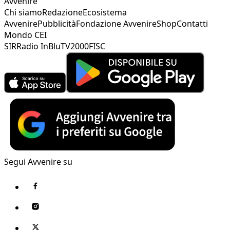
Avvenire
Chi siamo
Redazione
Ecosistema
Avvenire
Pubblicità
Fondazione Avvenire
Shop
Contatti
Mondo CEI
SIR
Radio InBlu
TV2000
FISC
Segui Avvenire su