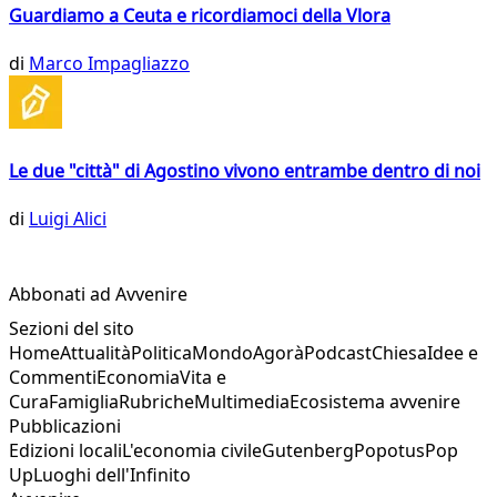
Guardiamo a Ceuta e ricordiamoci della Vlora
di
Marco Impagliazzo
Le due "città" di Agostino vivono entrambe dentro di noi
di
Luigi Alici
Abbonati ad Avvenire
Sezioni del sito
Home
Attualità
Politica
Mondo
Agorà
Podcast
Chiesa
Idee e
Commenti
Economia
Vita e
Cura
Famiglia
Rubriche
Multimedia
Ecosistema avvenire
Pubblicazioni
Edizioni locali
L'economia civile
Gutenberg
Popotus
Pop
Up
Luoghi dell'Infinito