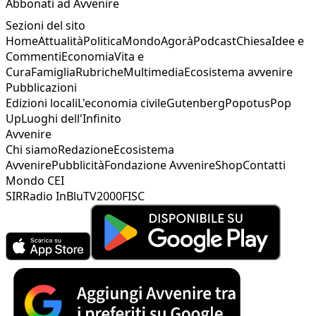
Abbonati ad Avvenire
Sezioni del sito
Home
Attualità
Politica
Mondo
Agorà
Podcast
Chiesa
Idee e
Commenti
Economia
Vita e
Cura
Famiglia
Rubriche
Multimedia
Ecosistema avvenire
Pubblicazioni
Edizioni locali
L'economia civile
Gutenberg
Popotus
Pop
Up
Luoghi dell'Infinito
Avvenire
Chi siamo
Redazione
Ecosistema
Avvenire
Pubblicità
Fondazione Avvenire
Shop
Contatti
Mondo CEI
SIR
Radio InBlu
TV2000
FISC