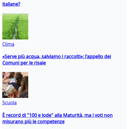
italiane?
Clima
«Serve più acqua, salviamo i raccolti»: l'appello dei
Comuni per le risaie
Scuola
È record di "100 e lode" alla Maturità, ma i voti non
misurano più le competenze