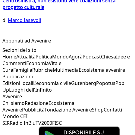
Centrosinistra, non esistono vere coalizioni senza
progetto culturale
di
Marco Iasevoli
Abbonati ad Avvenire
Sezioni del sito
Home
Attualità
Politica
Mondo
Agorà
Podcast
Chiesa
Idee e
Commenti
Economia
Vita e
Cura
Famiglia
Rubriche
Multimedia
Ecosistema avvenire
Pubblicazioni
Edizioni locali
L'economia civile
Gutenberg
Popotus
Pop
Up
Luoghi dell'Infinito
Avvenire
Chi siamo
Redazione
Ecosistema
Avvenire
Pubblicità
Fondazione Avvenire
Shop
Contatti
Mondo CEI
SIR
Radio InBlu
TV2000
FISC