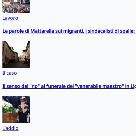
Lavoro
Le parole di Mattarella sui migranti, i sindacalisti di spalle
Il caso
Il senso del "no" al funerale del "venerabile maestro" in Li
L'addio