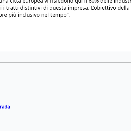
a città europea vi risiedono qui il 60% delle industr
 i tratti distintivi di questa impresa. L’obiettivo del
pre più inclusivo nel tempo”.
trada