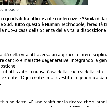
Technopole
tri quadrati fra uffici e aule conferenze e 35mila di lab
one Sud. Tutto questo è Human Technopole, l’eredità t
 la nuova casa della Scienza della vita, a disposizion
.
lità della vita attraverso un approccio interdiscipli
re cancro e malattie degenerative, integrando la geno
nostiche.
- ribattezzato la nuova Casa della scienza della vita -
pe Conte. “Ogni centesimo investito in genomica dà un
.
ivo ha detto: «È una realtà per la ricerca che si sta