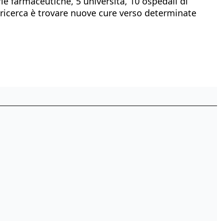
ie farmaceutiche, 5 università, 10 ospedali di
la ricerca è trovare nuove cure verso determinate