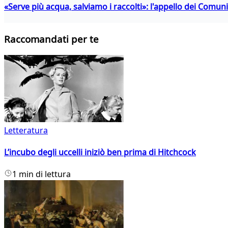
«Serve più acqua, salviamo i raccolti»: l'appello dei Comuni 
Raccomandati per te
Letteratura
L’incubo degli uccelli iniziò ben prima di Hitchcock
1 min di lettura