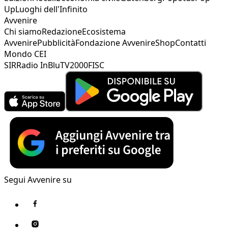
Up
Luoghi dell'Infinito
Avvenire
Chi siamo
Redazione
Ecosistema
Avvenire
Pubblicità
Fondazione Avvenire
Shop
Contatti
Mondo CEI
SIR
Radio InBlu
TV2000
FISC
Segui Avvenire su