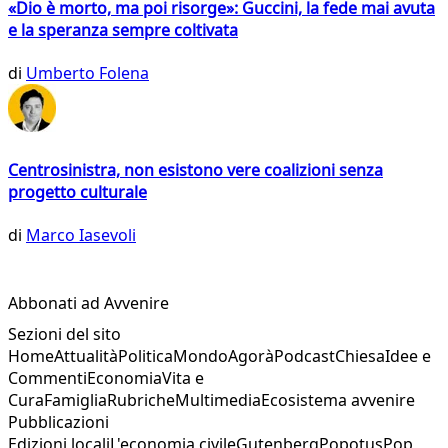
«Dio è morto, ma poi risorge»: Guccini, la fede mai avuta
e la speranza sempre coltivata
di
Umberto Folena
Centrosinistra, non esistono vere coalizioni senza
progetto culturale
di
Marco Iasevoli
Abbonati ad Avvenire
Sezioni del sito
Home
Attualità
Politica
Mondo
Agorà
Podcast
Chiesa
Idee e
Commenti
Economia
Vita e
Cura
Famiglia
Rubriche
Multimedia
Ecosistema avvenire
Pubblicazioni
Edizioni locali
L'economia civile
Gutenberg
Popotus
Pop