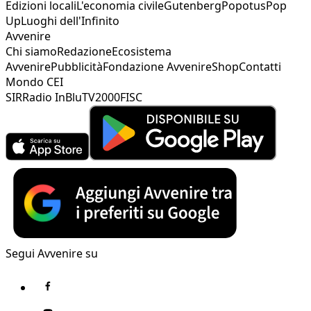
Edizioni locali
L'economia civile
Gutenberg
Popotus
Pop
Up
Luoghi dell'Infinito
Avvenire
Chi siamo
Redazione
Ecosistema
Avvenire
Pubblicità
Fondazione Avvenire
Shop
Contatti
Mondo CEI
SIR
Radio InBlu
TV2000
FISC
Segui Avvenire su