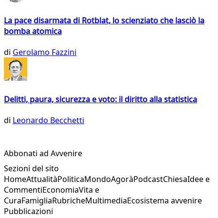
La pace disarmata di Rotblat, lo scienziato che lasciò la
bomba atomica
di
Gerolamo Fazzini
Delitti, paura, sicurezza e voto: il diritto alla statistica
di
Leonardo Becchetti
Abbonati ad Avvenire
Sezioni del sito
Home
Attualità
Politica
Mondo
Agorà
Podcast
Chiesa
Idee e
Commenti
Economia
Vita e
Cura
Famiglia
Rubriche
Multimedia
Ecosistema avvenire
Pubblicazioni