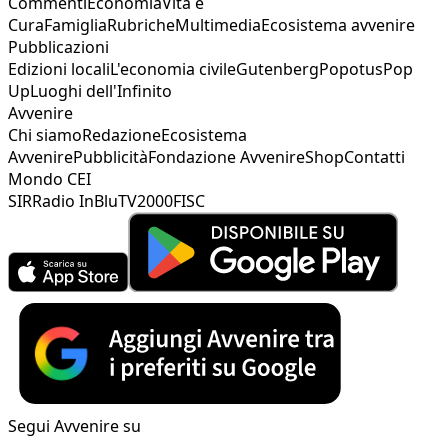
Commenti
Economia
Vita e
Cura
Famiglia
Rubriche
Multimedia
Ecosistema avvenire
Pubblicazioni
Edizioni locali
L'economia civile
Gutenberg
Popotus
Pop
Up
Luoghi dell'Infinito
Avvenire
Chi siamo
Redazione
Ecosistema
Avvenire
Pubblicità
Fondazione Avvenire
Shop
Contatti
Mondo CEI
SIR
Radio InBlu
TV2000
FISC
Segui Avvenire su