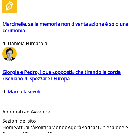
Marcinelle, se la memoria non diventa azione è solo una
cerimonia
di
Daniela Fumarola
Giorgia e Pedro, i due «opposti» che tirando la corda
rischiano di spezzare l'Europa
di
Marco Iasevoli
Abbonati ad Avvenire
Sezioni del sito
Home
Attualità
Politica
Mondo
Agorà
Podcast
Chiesa
Idee e