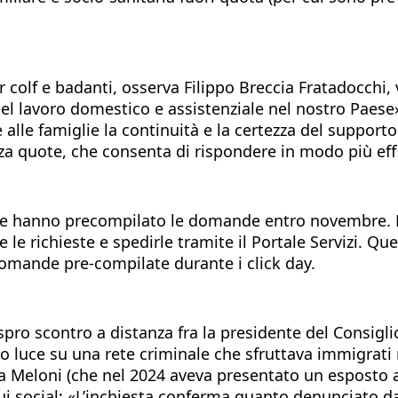
r colf e badanti, osserva Filippo Breccia Fratadocchi
el lavoro domestico e assistenziale nel nostro Paese»
 alle famiglie la continuità e la certezza del support
a quote, che consenta di rispondere in modo più effic
che hanno precompilato le domande entro novembre. Ma
 le richieste e spedirle tramite il Portale Servizi. Qu
omande pre-compilate durante i click day.
spro scontro a distanza fra la presidente del Consiglio
to luce su una rete criminale che sfruttava immigrati r
gia Meloni (che nel 2024 aveva presentato un esposto
ui social: «L’inchiesta conferma quanto denunciato dal