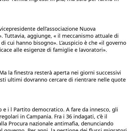
, vicepresidente dell’associazione Nuova
. Tuttavia, aggiunge, « il meccanismo attuale di
o di cui hanno bisogno». L’auspicio è che «il governo
ace alle esigenze di famiglie e lavoratori».
 la finestra resterà aperta nei giorni successivi
esti ultimi dovranno cercare di rientrare nelle quote
 e i l Partito democratico. A fare da innesco, gli
egolari in Campania. Fra i 36 indagati, c’è il
 alla Procura nazionale antimafia, denunciando
 governo. Per anni, la gestione dei flussi migratori