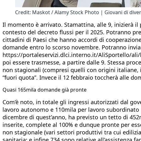
Credit: Maskot / Alamy Stock Photo | Giovani di diver
Il momento è arrivato. Stamattina, alle 9, inizierà il
contesto del decreto flussi per il 2025. Potranno p
cittadini di Paesi che hanno accordi di cooperazione 
domande entro lo scorso novembre. Potranno inviarle
https://portaleservizi.dlci.interno.it/AliSportello/a
poi essere trasmesse, a partire dalle 9. Stessa proc
non stagionali (compresi quelli con origini italiane, i
“fuori quota”. Invece il 12 febbraio toccherà alle dom
Quasi 165mila domande già pronte
Com’è noto, in totale gli ingressi autorizzati dal g
lavoro autonomo e 110mila per lavoro subordinato sta
dicembre di quest’anno, ha previsto un tetto di 452
inserite, complete al 100% e dunque pronte per essere
non stagionale (vari settori produttivi tra cui ediliz
sanitaria; e infine 734 sono relative all’assistenza f