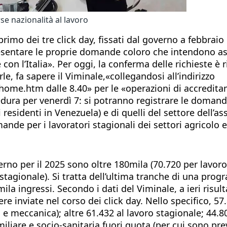
se nazionalità al lavoro
 primo dei tre click day, fissati dal governo a febbrai
resentare le proprie domande coloro che intendono as
con l’Italia». Per oggi, la conferma delle richieste è
, fa sapere il Viminale,«collegandosi all’indirizzo
li/home.htm dalle 8.40» per le «operazioni di accredit
edura per venerdì 7: si potranno registrare le domande
 residenti in Venezuela) e di quelli del settore dell’as
ande per i lavoratori stagionali dei settori agricolo e
overno per il 2025 sono oltre 180mila (70.720 per lavo
gionale). Si tratta dell’ultima tranche di una progra
mila ingressi. Secondo i dati del Viminale, a ieri ri
 inviate nel corso dei click day. Nello specifico, 57
ia e meccanica); altre 61.432 al lavoro stagionale; 44.8
amiliare e socio-sanitaria fuori quota (per cui sono pre