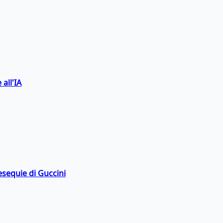
 all'IA
esequie di Guccini