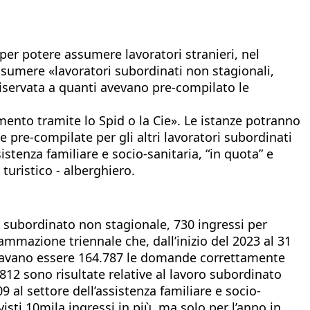
o per potere assumere lavoratori stranieri, nel
sumere «lavoratori subordinati non stagionali,
 riservata a quanti avevano pre-compilato le
amento tramite lo Spid o la Cie». Le istanze potranno
 pre-compilate per gli altri lavoratori subordinati
sistenza familiare e socio-sanitaria, “in quota” e
 turistico - alberghiero.
ro subordinato non stagionale, 730 ingressi per
mmazione triennale che, dall’inizio del 2023 al 31
sultavano essere 164.787 le domande correttamente
.812 sono risultate relative al lavoro subordinato
09 al settore dell’assistenza familiare e socio-
visti 10mila ingressi in più, ma solo per l’anno in