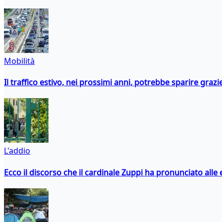
Mobilità
Il traffico estivo, nei prossimi anni, potrebbe sparire grazie
L'addio
Ecco il discorso che il cardinale Zuppi ha pronunciato alle 