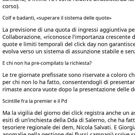
corso).
Colf e badanti, «superare il sistema delle quote»
La previsione di una quota di ingressi aggiuntiva pe
Collaborazione, «riconosce l'importanza crescente d
quote e limiti temporali del click day non garantisce
evolva verso un sistema di assunzione stabile e senz
E chi non ha pre-compilato la richiesta?
Le tre giornate prefissate sono riservate a coloro 
per chi non lo ha fatto, consentendogli di presentare
rimaste ancora vuote dopo la presentazione delle d
Scintille fra la premier e il Pd
Ma la vigilia del giorno dei click registra anche un a
esiti di un’inchiesta della Dda di Salerno, che ha fat
tesoriere regionale dei dem, Nicola Salvati. E Gior
anomalie nella gestione dei flussi campani) scrive s