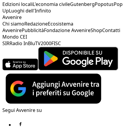
Edizioni locali
L'economia civile
Gutenberg
Popotus
Pop
Up
Luoghi dell'Infinito
Avvenire
Chi siamo
Redazione
Ecosistema
Avvenire
Pubblicità
Fondazione Avvenire
Shop
Contatti
Mondo CEI
SIR
Radio InBlu
TV2000
FISC
Segui Avvenire su