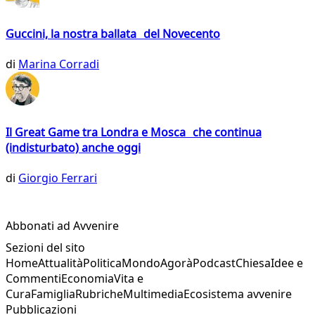
Guccini, la nostra ballata del Novecento
di
Marina Corradi
Il Great Game tra Londra e Mosca che continua
(indisturbato) anche oggi
di
Giorgio Ferrari
Abbonati ad Avvenire
Sezioni del sito
Home
Attualità
Politica
Mondo
Agorà
Podcast
Chiesa
Idee e
Commenti
Economia
Vita e
Cura
Famiglia
Rubriche
Multimedia
Ecosistema avvenire
Pubblicazioni