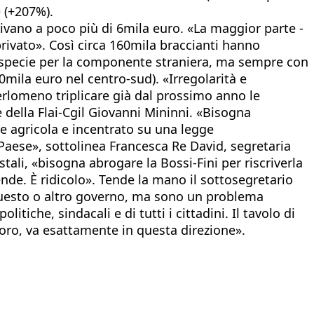
e (+207%).
rivano a poco più di 6mila euro. «La maggior parte -
 privato». Così circa 160mila braccianti hanno
a, specie per la componente straniera, ma sempre con
mila euro nel centro-sud). «Irregolarità e
rlomeno triplicare già dal prossimo anno le
 della Flai-Cgil Giovanni Mininni. «Bisogna
ne agricola e incentrato su una legge
 Paese», sottolinea Francesca Re David, segretaria
tali, «bisogna abrogare la Bossi-Fini per riscriverla
nde. È ridicolo». Tende la mano il sottosegretario
a questo o altro governo, ma sono un problema
tiche, sindacali e di tutti i cittadini. Il tavolo di
Lavoro, va esattamente in questa direzione».