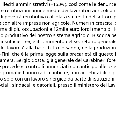
gli illeciti amministrativi (+153%), così come le denunc
e retribuzioni annue medie dei lavoratori agricoli ar
 di povertà retributiva calcolata sul resto del settore
he con altre imprese non agricole. Numeri in crescit
ma di più occupazioni a 12mila euro lordi (meno di 10
 produttivo del nostro sistema agricolo. Bisogna pe
insufficiente», è il commento del segretario generale
l lavoro è alla base, tutto lo sanno, della produzio
Fini, che è la prima legge sulla precarietà di questo
amera, Sergio Costa, già generale dei Carabineri fores
revede «i controlli annunciati con anticipo alle azie
e le agromafie hanno radici antiche, non addebitabili 
olo con un lavoro sinergico da parte di istituzioni poli
ociali, sindacali e datoriali, presso il ministero del 