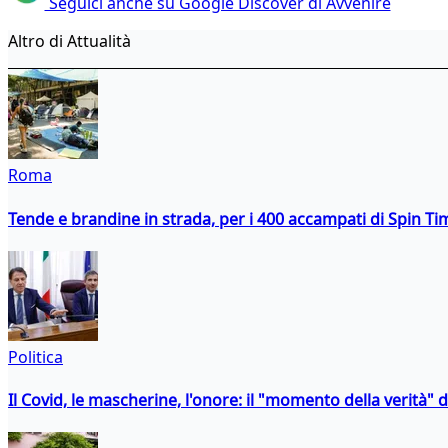
Seguici anche su Google Discover di Avvenire
Altro di Attualità
Roma
Tende e brandine in strada, per i 400 accampati di Spin T
Politica
Il Covid, le mascherine, l'onore: il "momento della verità" 