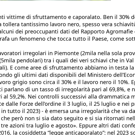
anti vittime di sfruttamento e caporalato. Ben il 30% d
 tollera tantissimo lavoro nero, spesso vera schiavitù,
lcuni dei preoccupanti dati del Rapporto Agromafie e
tografa un fenomeno che tocca tutto il Paese, come so
oratori irregolari in Piemonte (2mila nella sola provin
 (5mila pendolari) tra i quali dei veri schiavi che in V
nali). E come aree di sfruttamento abbiamo in testa la
do gli ultimi dati disponibili del Ministero dell’Econ
avoro grigio sono circa il 30% e il lavoro nero il 10%
i parlano di un tasso di irregolarità pari al 69,8%, e n
ari al 59,2%. Nei controlli successivi alla drammatica
dalle Forze dell’ordine il 3 luglio, il 25 luglio e nei
 in tutto il 2023) - è emersa una irregolarità che va 
che però non si sia dato seguito e si sia ritornati nel
 tre azioni tra luglio e agosto». Eppure altri dati co
l 2016, la cosiddetta “legge anticaporalato”: nel 2023 