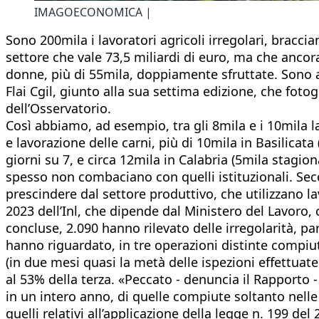
IMAGOECONOMICA |
Sono 200mila i lavoratori agricoli irregolari, bracci
settore che vale 73,5 miliardi di euro, ma che ancora
donne, più di 55mila, doppiamente sfruttate. Sono a
Flai Cgil, giunto alla sua settima edizione, che fo
dell’Osservatorio.
Così abbiamo, ad esempio, tra gli 8mila e i 10mila lav
e lavorazione delle carni, più di 10mila in Basilicata
giorni su 7, e circa 12mila in Calabria (5mila stagio
spesso non combaciano con quelli istituzionali. Secon
prescindere dal settore produttivo, che utilizzano l
2023 dell’Inl, che dipende dal Ministero del Lavoro, c
concluse, 2.090 hanno rilevato delle irregolarità, p
hanno riguardato, in tre operazioni distinte compiute 
(in due mesi quasi la metà delle ispezioni effettuate
al 53% della terza. «Peccato - denuncia il Rapporto - 
in un intero anno, di quelle compiute soltanto nelle
quelli relativi all’applicazione della legge n. 199 de