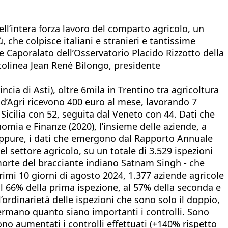
ell’intera forza lavoro del comparto agricolo, un
 che colpisce italiani e stranieri e tantissime
 Caporalato dell’Osservatorio Placido Rizzotto della
ttolinea Jean René Bilongo, presidente
cia di Asti), oltre 6mila in Trentino tra agricoltura
al d’Agri ricevono 400 euro al mese, lavorando 7
 Sicilia con 52, seguita dal Veneto con 44. Dati che
omia e Finanze (2020), l’insieme delle aziende, a
. Eppure, i dati che emergono dal Rapporto Annuale
el settore agricolo, su un totale di 3.529 ispezioni
 morte del bracciante indiano Satnam Singh - che
 primi 10 giorni di agosto 2024, 1.377 aziende agricole
dal 66% della prima ispezione, al 57% della seconda e
l’ordinarietà delle ispezioni che sono solo il doppio,
nfermano quanto siano importanti i controlli. Sono
sono aumentati i controlli effettuati (+140% rispetto