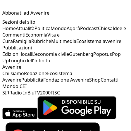
Abbonati ad Avvenire
Sezioni del sito
Home
Attualità
Politica
Mondo
Agorà
Podcast
Chiesa
Idee e
Commenti
Economia
Vita e
Cura
Famiglia
Rubriche
Multimedia
Ecosistema avvenire
Pubblicazioni
Edizioni locali
L'economia civile
Gutenberg
Popotus
Pop
Up
Luoghi dell'Infinito
Avvenire
Chi siamo
Redazione
Ecosistema
Avvenire
Pubblicità
Fondazione Avvenire
Shop
Contatti
Mondo CEI
SIR
Radio InBlu
TV2000
FISC