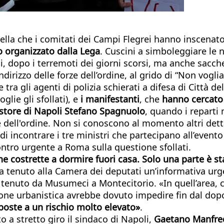
quella che i comitati dei Campi Flegrei hanno inscena
to organizzato dalla Lega
. Cuscini a simboleggiare le n
li, dopo i terremoti dei giorni scorsi, ma anche sacch
dirizzo delle forze dell’ordine, al grido di “Non vogli
ra gli agenti di polizia schierati a difesa di Città de
lie gli sfollati), e
i manifestanti
, che
hanno cercato d
uestore di Napoli Stefano Spagnuolo
, quando i reparti
e dell'ordine. Non si conoscono al momento altri dett
di incontrare i tre ministri che partecipano all’event
ontro urgente a Roma sulla questione sfollati.
e costrette a dormire fuori casa. Solo una parte è st
ha tenuto alla Camera dei deputati un’informativa urge
tenuto da Musumeci a Montecitorio. «In quell’area, ch
 urbanistica avrebbe dovuto impedire fin dal dopogue
oste a un rischio molto elevato»
.
o a stretto giro il sindaco di Napoli,
Gaetano Manfre