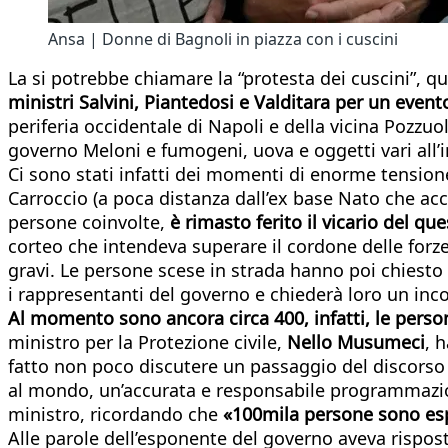
Ansa | Donne di Bagnoli in piazza con i cuscini
La si potrebbe chiamare la “protesta dei cuscini”, 
ministri Salvini, Piantedosi e Valditara per un even
periferia occidentale di Napoli e della vicina Pozzuo
governo Meloni e fumogeni, uova e oggetti vari all’in
Ci sono stati infatti dei momenti di enorme tensione t
Carroccio (a poca distanza dall’ex base Nato che accog
persone coinvolte,
è rimasto ferito il vicario del q
corteo che intendeva superare il cordone delle forz
gravi. Le persone scese in strada hanno poi chiesto 
i rappresentanti del governo e chiederà loro un inc
Al momento sono ancora circa 400, infatti, le person
ministro per la Protezione civile,
Nello Musumeci
, 
fatto non poco discutere un passaggio del discorso 
al mondo, un’accurata e responsabile programmazione
ministro, ricordando che
«100mila persone sono esp
Alle parole dell’esponente del governo aveva rispost