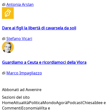
di
Antonia Arslan
Dare ai figli la libertà di cavarsela da soli
di
Stefano Vicari
Guardiamo a Ceuta e ricordiamoci della Vlora
di
Marco Impagliazzo
Abbonati ad Avvenire
Sezioni del sito
Home
Attualità
Politica
Mondo
Agorà
Podcast
Chiesa
Idee e
Commenti
Economia
Vita e