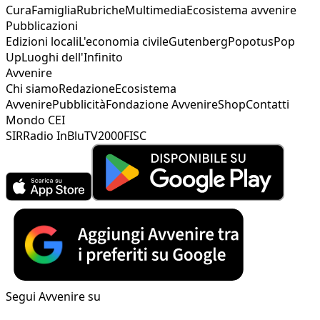
Cura
Famiglia
Rubriche
Multimedia
Ecosistema avvenire
Pubblicazioni
Edizioni locali
L'economia civile
Gutenberg
Popotus
Pop
Up
Luoghi dell'Infinito
Avvenire
Chi siamo
Redazione
Ecosistema
Avvenire
Pubblicità
Fondazione Avvenire
Shop
Contatti
Mondo CEI
SIR
Radio InBlu
TV2000
FISC
Segui Avvenire su