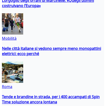
L’orgoglio degli orfani di Marcinelle: «Quegli uomini
costruivano l’Europa»
Mobilità
Nelle città italiane si vedono sempre meno monopattini
elettrici: ecco perché
Roma
Tende e brandine in strada, per i 400 accampati di Spin
Time soluzione ancora lontana