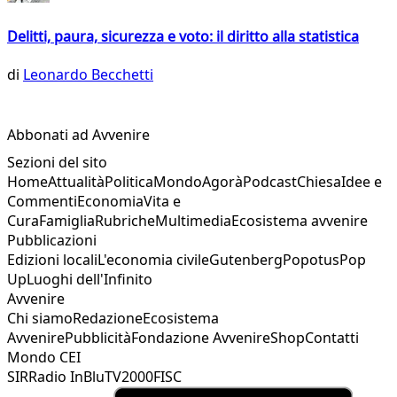
Delitti, paura, sicurezza e voto: il diritto alla statistica
di
Leonardo Becchetti
Abbonati ad Avvenire
Sezioni del sito
Home
Attualità
Politica
Mondo
Agorà
Podcast
Chiesa
Idee e
Commenti
Economia
Vita e
Cura
Famiglia
Rubriche
Multimedia
Ecosistema avvenire
Pubblicazioni
Edizioni locali
L'economia civile
Gutenberg
Popotus
Pop
Up
Luoghi dell'Infinito
Avvenire
Chi siamo
Redazione
Ecosistema
Avvenire
Pubblicità
Fondazione Avvenire
Shop
Contatti
Mondo CEI
SIR
Radio InBlu
TV2000
FISC