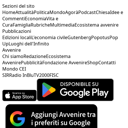
Sezioni del sito
Home
Attualità
Politica
Mondo
Agorà
Podcast
Chiesa
Idee e
Commenti
Economia
Vita e
Cura
Famiglia
Rubriche
Multimedia
Ecosistema avvenire
Pubblicazioni
Edizioni locali
L'economia civile
Gutenberg
Popotus
Pop
Up
Luoghi dell'Infinito
Avvenire
Chi siamo
Redazione
Ecosistema
Avvenire
Pubblicità
Fondazione Avvenire
Shop
Contatti
Mondo CEI
SIR
Radio InBlu
TV2000
FISC